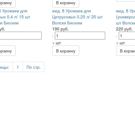
орзину
В корзину
8 Урожаев для
жид. 8 Урожаев для
жид. 8 У
ых 0,4 л/ 15 шт
Цитрусовых 0,25 л/ 20 шт
(универса
и Биохим
Волски Биохим
шт Волск
уб.
190 руб.
220 руб.
-
-
+
шт
+
шт
орзину
В корзину
В корз
ицы:
1
По стр.