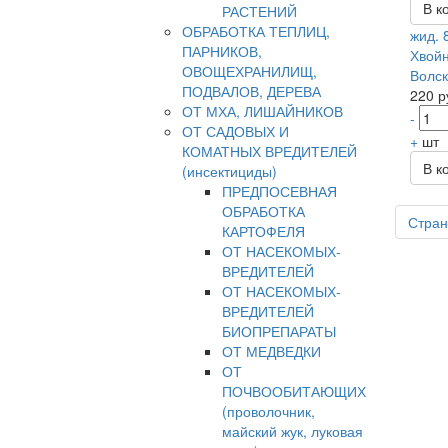
В к
РАСТЕНИЙ
ОБРАБОТКА ТЕПЛИЦ,
жид. 
ПАРНИКОВ,
Хвойн
ОВОЩЕХРАНИЛИЩ,
Волск
ПОДВАЛОВ, ДЕРЕВА
220 р
ОТ МХА, ЛИШАЙНИКОВ
-
ОТ САДОВЫХ И
+
шт
КОМАТНЫХ ВРЕДИТЕЛЕЙ
В к
(инсектициды)
ПРЕДПОСЕВНАЯ
ОБРАБОТКА
Стран
КАРТОФЕЛЯ
ОТ НАСЕКОМЫХ-
ВРЕДИТЕЛЕЙ
ОТ НАСЕКОМЫХ-
ВРЕДИТЕЛЕЙ
БИОПРЕПАРАТЫ
ОТ МЕДВЕДКИ
ОТ
ПОЧВООБИТАЮЩИХ
(проволочник,
майский жук, луковая