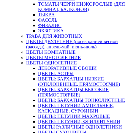
ТОМАТЫ ЧЕРРИ НИЗКОРОСЛЫЕ (ДЛЯ
КОМНАТ, БАЛКОНОВ)
ТЫКВА
ФАСОЛЬ
ФИЗАЛИС
ЭКЗОТИКА
ТРАВА ДЛЯ ЖИВОТНЫХ
ЦВЕТЫ ДВУЛЕТНИЕ (посев ранней весной
(рассада), апрель-май, июнь-июль)
ЦВЕТЫ КОМНАТНЫЕ
ЦВЕТЫ МНОГОЛЕТНИЕ
ЦВЕТЫ ОДНОЛЕТНИЕ
ДЕКОРАТИВНЫЕ ОВОЩИ
ЦВЕТЫ: АСТРЫ
ЦВЕТЫ: БАРХАТЦЫ НИЗКИЕ
(ОТКЛОНЕННЫЕ, ПРЯМОСТОЯЧИЕ)
ЦВЕТЫ: БАРХАТЦЫ ВЫСОКИЕ
(ПРЯМОСТОЯЧИЕ)
ЦВЕТЫ: БАРХАТЦЫ ТОНКОЛИСТНЫЕ
ЦВЕТЫ: ПЕТУНИИ АМПЕЛЬНЫЕ,
КАСКАДНЫЕ, СУРФИНИИ
ЦВЕТЫ: ПЕТУНИИ МАХРОВЫЕ
ЦВЕТЫ: ПЕТУНИИ, ФРИЛЛИТУНИИ
ЦВЕТЫ РАЗЛИЧНЫЕ ОДНОЛЕТНИКИ
ЦВЕТЫ СУХОЦВЕТЫ