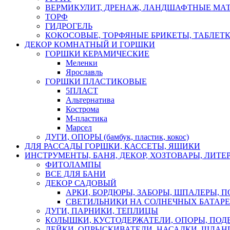
ВЕРМИКУЛИТ, ДРЕНАЖ, ЛАНДШАФТНЫЕ МА
ТОРФ
ГИДРОГЕЛЬ
КОКОСОВЫЕ, ТОРФЯНЫЕ БРИКЕТЫ, ТАБЛЕТ
ДЕКОР КОМНАТНЫЙ И ГОРШКИ
ГОРШКИ КЕРАМИЧЕСКИЕ
Меленки
Ярославль
ГОРШКИ ПЛАСТИКОВЫЕ
5ПЛАСТ
Альтернатива
Кострома
М-пластика
Марсел
ДУГИ, ОПОРЫ (бамбук, пластик, кокос)
ДЛЯ РАССАДЫ ГОРШКИ, КАССЕТЫ, ЯЩИКИ
ИНСТРУМЕНТЫ, БАНЯ, ДЕКОР, ХОЗТОВАРЫ, ЛИТЕ
ФИТОЛАМПЫ
ВСЕ ДЛЯ БАНИ
ДЕКОР САДОВЫЙ
АРКИ, БОРДЮРЫ, ЗАБОРЫ, ШПАЛЕРЫ, 
СВЕТИЛЬНИКИ НА СОЛНЕЧНЫХ БАТАР
ДУГИ, ПАРНИКИ, ТЕПЛИЦЫ
КОЛЫШКИ, КУСТОДЕРЖАТЕЛИ, ОПОРЫ, ПОД
ЛЕЙКИ, ОПРЫСКИВАТЕЛИ, НАСАДКИ, ШЛАНГ