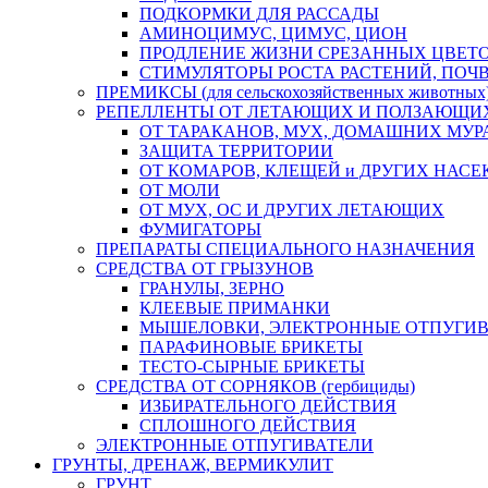
ПОДКОРМКИ ДЛЯ РАССАДЫ
АМИНОЦИМУС, ЦИМУС, ЦИОН
ПРОДЛЕНИЕ ЖИЗНИ СРЕЗАННЫХ ЦВЕТ
СТИМУЛЯТОРЫ РОСТА РАСТЕНИЙ, ПО
ПРЕМИКСЫ (для сельскохозяйственных животных
РЕПЕЛЛЕНТЫ ОТ ЛЕТАЮЩИХ И ПОЛЗАЮЩИ
ОТ ТАРАКАНОВ, МУХ, ДОМАШНИХ МУРА
ЗАЩИТА ТЕРРИТОРИИ
ОТ КОМАРОВ, КЛЕЩЕЙ и ДРУГИХ НАС
ОТ МОЛИ
ОТ МУХ, ОС И ДРУГИХ ЛЕТАЮЩИХ
ФУМИГАТОРЫ
ПРЕПАРАТЫ СПЕЦИАЛЬНОГО НАЗНАЧЕНИЯ
СРЕДСТВА ОТ ГРЫЗУНОВ
ГРАНУЛЫ, ЗЕРНО
КЛЕЕВЫЕ ПРИМАНКИ
МЫШЕЛОВКИ, ЭЛЕКТРОННЫЕ ОТПУГИ
ПАРАФИНОВЫЕ БРИКЕТЫ
ТЕСТО-СЫРНЫЕ БРИКЕТЫ
СРЕДСТВА ОТ СОРНЯКОВ (гербициды)
ИЗБИРАТЕЛЬНОГО ДЕЙСТВИЯ
СПЛОШНОГО ДЕЙСТВИЯ
ЭЛЕКТРОННЫЕ ОТПУГИВАТЕЛИ
ГРУНТЫ, ДРЕНАЖ, ВЕРМИКУЛИТ
ГРУНТ