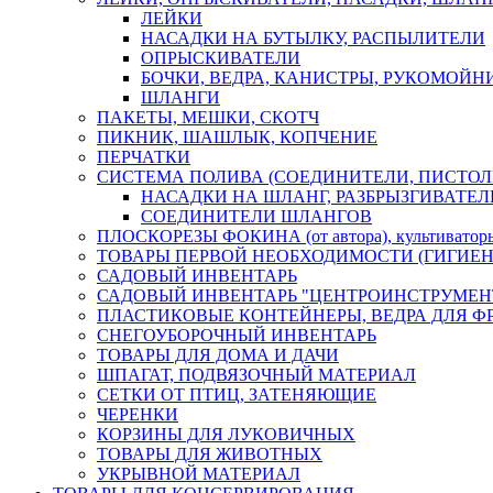
ЛЕЙКИ
НАСАДКИ НА БУТЫЛКУ, РАСПЫЛИТЕЛИ
ОПРЫСКИВАТЕЛИ
БОЧКИ, ВЕДРА, КАНИСТРЫ, РУКОМОЙН
ШЛАНГИ
ПАКЕТЫ, МЕШКИ, СКОТЧ
ПИКНИК, ШАШЛЫК, КОПЧЕНИЕ
ПЕРЧАТКИ
СИСТЕМА ПОЛИВА (СОЕДИНИТЕЛИ, ПИСТОЛ
НАСАДКИ НА ШЛАНГ, РАЗБРЫЗГИВАТЕЛ
СОЕДИНИТЕЛИ ШЛАНГОВ
ПЛОСКОРЕЗЫ ФОКИНА (от автора), культиват
ТОВАРЫ ПЕРВОЙ НЕОБХОДИМОСТИ (ГИГИЕН
САДОВЫЙ ИНВЕНТАРЬ
САДОВЫЙ ИНВЕНТАРЬ "ЦЕНТРОИНСТРУМЕН
ПЛАСТИКОВЫЕ КОНТЕЙНЕРЫ, ВЕДРА ДЛЯ Ф
СНЕГОУБОРОЧНЫЙ ИНВЕНТАРЬ
ТОВАРЫ ДЛЯ ДОМА И ДАЧИ
ШПАГАТ, ПОДВЯЗОЧНЫЙ МАТЕРИАЛ
СЕТКИ ОТ ПТИЦ, ЗАТЕНЯЮЩИЕ
ЧЕРЕНКИ
КОРЗИНЫ ДЛЯ ЛУКОВИЧНЫХ
ТОВАРЫ ДЛЯ ЖИВОТНЫХ
УКРЫВНОЙ МАТЕРИАЛ