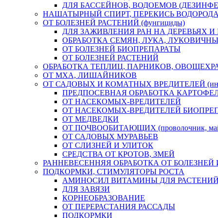
ДЛЯ БАССЕЙНОВ, ВОДОЕМОВ (ДЕЗИНФ
НАШАТЫРНЫЙ СПИРТ, ПЕРЕКИСЬ ВОДОРОД
ОТ БОЛЕЗНЕЙ РАСТЕНИЙ (фунгициды)
ДЛЯ ЗАЖИВЛЕНИЯ РАН НА ДЕРЕВЬЯХ И
ОБРАБОТКА СЕМЯН, ЛУКА, ЛУКОВИЧНЫ
ОТ БОЛЕЗНЕЙ БИОПРЕПАРАТЫ
ОТ БОЛЕЗНЕЙ РАСТЕНИЙ
ОБРАБОТКА ТЕПЛИЦ, ПАРНИКОВ, ОВОЩЕХР
ОТ МХА, ЛИШАЙНИКОВ
ОТ САДОВЫХ И КОМАТНЫХ ВРЕДИТЕЛЕЙ (инс
ПРЕДПОСЕВНАЯ ОБРАБОТКА КАРТОФЕ
ОТ НАСЕКОМЫХ-ВРЕДИТЕЛЕЙ
ОТ НАСЕКОМЫХ-ВРЕДИТЕЛЕЙ БИОПРЕ
ОТ МЕДВЕДКИ
ОТ ПОЧВООБИТАЮЩИХ (проволочник, майск
ОТ САДОВЫХ МУРАВЬЕВ
ОТ СЛИЗНЕЙ И УЛИТОК
СРЕДСТВА ОТ КРОТОВ, ЗМЕЙ
РАННЕВЕСЕННЯЯ ОБРАБОТКА ОТ БОЛЕЗНЕЙ 
ПОДКОРМКИ, СТИМУЛЯТОРЫ РОСТА
АМИНОСИЛ ВИТАМИНЫ ДЛЯ РАСТЕНИ
ДЛЯ ЗАВЯЗИ
КОРНЕОБРАЗОВАНИЕ
ОТ ПЕРЕРАСТАНИЯ РАССАДЫ
ПОДКОРМКИ