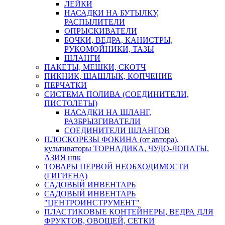
ЛЕЙКИ
НАСАДКИ НА БУТЫЛКУ,
РАСПЫЛИТЕЛИ
ОПРЫСКИВАТЕЛИ
БОЧКИ, ВЕДРА, КАНИСТРЫ,
РУКОМОЙНИКИ, ТАЗЫ
ШЛАНГИ
ПАКЕТЫ, МЕШКИ, СКОТЧ
ПИКНИК, ШАШЛЫК, КОПЧЕНИЕ
ПЕРЧАТКИ
СИСТЕМА ПОЛИВА (СОЕДИНИТЕЛИ,
ПИСТОЛЕТЫ)
НАСАДКИ НА ШЛАНГ,
РАЗБРЫЗГИВАТЕЛИ
СОЕДИНИТЕЛИ ШЛАНГОВ
ПЛОСКОРЕЗЫ ФОКИНА (от автора),
культиваторы ТОРНАДИКА, ЧУДО-ЛОПАТЫ,
АЗИЯ нпк
ТОВАРЫ ПЕРВОЙ НЕОБХОДИМОСТИ
(ГИГИЕНА)
САДОВЫЙ ИНВЕНТАРЬ
САДОВЫЙ ИНВЕНТАРЬ
"ЦЕНТРОИНСТРУМЕНТ"
ПЛАСТИКОВЫЕ КОНТЕЙНЕРЫ, ВЕДРА ДЛЯ
ФРУКТОВ, ОВОЩЕЙ, СЕТКИ