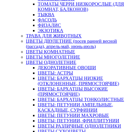
ТОМАТЫ ЧЕРРИ НИЗКОРОСЛЫЕ (ДЛЯ
КОМНАТ, БАЛКОНОВ)
ТЫКВА
ФАСОЛЬ
ФИЗАЛИС
ЭКЗОТИКА
ТРАВА ДЛЯ ЖИВОТНЫХ
ЦВЕТЫ ДВУЛЕТНИЕ (посев ранней весной
(рассада), апрель-май, июнь-июль)
ЦВЕТЫ КОМНАТНЫЕ
ЦВЕТЫ МНОГОЛЕТНИЕ
ЦВЕТЫ ОДНОЛЕТНИЕ
ДЕКОРАТИВНЫЕ ОВОЩИ
ЦВЕТЫ: АСТРЫ
ЦВЕТЫ: БАРХАТЦЫ НИЗКИЕ
(ОТКЛОНЕННЫЕ, ПРЯМОСТОЯЧИЕ)
ЦВЕТЫ: БАРХАТЦЫ ВЫСОКИЕ
(ПРЯМОСТОЯЧИЕ)
ЦВЕТЫ: БАРХАТЦЫ ТОНКОЛИСТНЫЕ
ЦВЕТЫ: ПЕТУНИИ АМПЕЛЬНЫЕ,
КАСКАДНЫЕ, СУРФИНИИ
ЦВЕТЫ: ПЕТУНИИ МАХРОВЫЕ
ЦВЕТЫ: ПЕТУНИИ, ФРИЛЛИТУНИИ
ЦВЕТЫ РАЗЛИЧНЫЕ ОДНОЛЕТНИКИ
ЦВЕТЫ СУХОЦВЕТЫ