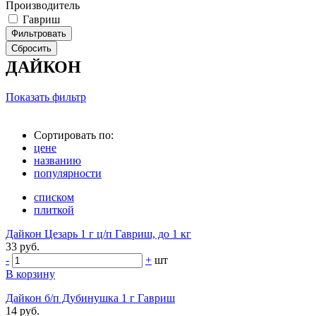
Производитель
Гавриш
ДАЙКОН
Показать фильтр
Сортировать по:
цене
названию
популярности
списком
плиткой
Дайкон Цезарь 1 г ц/п Гавриш, до 1 кг
33 руб.
-
+
шт
В корзину
Дайкон б/п Дубинушка 1 г Гавриш
14 руб.