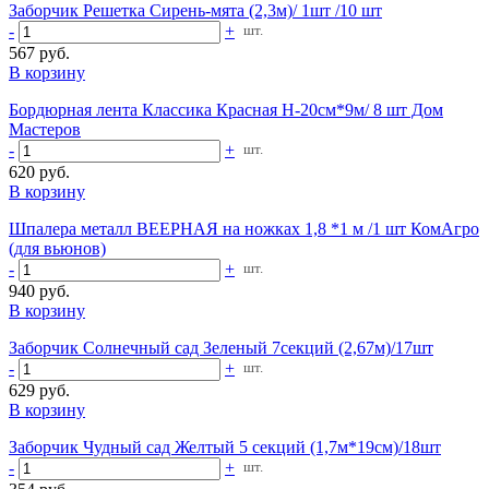
Заборчик Решетка Сирень-мята (2,3м)/ 1шт /10 шт
-
+
шт.
567 руб.
В корзину
Бордюрная лента Классика Красная Н-20см*9м/ 8 шт Дом
Мастеров
-
+
шт.
620 руб.
В корзину
Шпалера металл ВЕЕРНАЯ на ножках 1,8 *1 м /1 шт КомАгро
(для вьюнов)
-
+
шт.
940 руб.
В корзину
Заборчик Солнечный сад Зеленый 7секций (2,67м)/17шт
-
+
шт.
629 руб.
В корзину
Заборчик Чудный сад Желтый 5 секций (1,7м*19см)/18шт
-
+
шт.