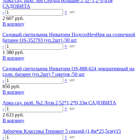
Арка сад. разб. №8 Сердца большие 2,52*1,2*0,41м
САДОВИТА
-
+
шт.
2 607 руб.
В корзину
Садовый светильник Ниватори ПодсолНечНик на солнечной
батарее OS-352793 (уп.2шт) /30 шт
-
+
шт.
1 380 руб.
В корзину
Садовый светильник Ниватори OS-888-624 декоративный на
солн. батарее (уп.2шт) 7 цветов /50 шт
-
+
шт.
850 руб.
В корзину
Арка сад. разб. №2 Лоза 2,52*1,2*0,33м САДОВИТА
-
+
шт.
2 633 руб.
В корзину
Заборчик Классика Терракот 5 секций (1,8м*25,5см)/15
-
+
шт.