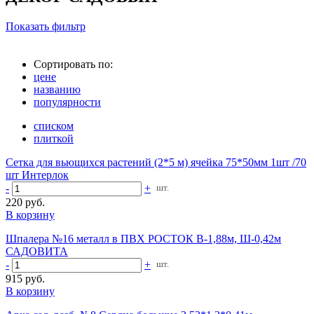
Показать фильтр
Сортировать по:
цене
названию
популярности
списком
плиткой
Сетка для вьющихся растений (2*5 м) ячейка 75*50мм 1шт /70
шт Интерлок
-
+
шт.
220 руб.
В корзину
Шпалера №16 металл в ПВХ РОСТОК В-1,88м, Ш-0,42м
САДОВИТА
-
+
шт.
915 руб.
В корзину