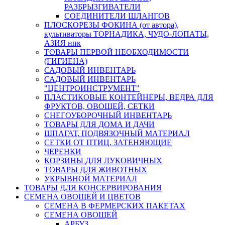
РАЗБРЫЗГИВАТЕЛИ
СОЕДИНИТЕЛИ ШЛАНГОВ
ПЛОСКОРЕЗЫ ФОКИНА (от автора),
культиваторы ТОРНАДИКА, ЧУДО-ЛОПАТЫ,
АЗИЯ нпк
ТОВАРЫ ПЕРВОЙ НЕОБХОДИМОСТИ
(ГИГИЕНА)
САДОВЫЙ ИНВЕНТАРЬ
САДОВЫЙ ИНВЕНТАРЬ
"ЦЕНТРОИНСТРУМЕНТ"
ПЛАСТИКОВЫЕ КОНТЕЙНЕРЫ, ВЕДРА ДЛЯ
ФРУКТОВ, ОВОЩЕЙ, СЕТКИ
СНЕГОУБОРОЧНЫЙ ИНВЕНТАРЬ
ТОВАРЫ ДЛЯ ДОМА И ДАЧИ
ШПАГАТ, ПОДВЯЗОЧНЫЙ МАТЕРИАЛ
СЕТКИ ОТ ПТИЦ, ЗАТЕНЯЮЩИЕ
ЧЕРЕНКИ
КОРЗИНЫ ДЛЯ ЛУКОВИЧНЫХ
ТОВАРЫ ДЛЯ ЖИВОТНЫХ
УКРЫВНОЙ МАТЕРИАЛ
ТОВАРЫ ДЛЯ КОНСЕРВИРОВАНИЯ
СЕМЕНА ОВОЩЕЙ И ЦВЕТОВ
СЕМЕНА В ФЕРМЕРСКИХ ПАКЕТАХ
СЕМЕНА ОВОЩЕЙ
АРБУЗ