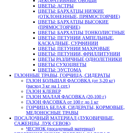
ДЕКОРАТИВНЫЕ ОВОЩИ
ЦВЕТЫ: АСТРЫ
ЦВЕТЫ: БАРХАТЦЫ НИЗКИЕ
(ОТКЛОНЕННЫЕ, ПРЯМОСТОЯЧИЕ)
ЦВЕТЫ: БАРХАТЦЫ ВЫСОКИЕ
(ПРЯМОСТОЯЧИЕ)
ЦВЕТЫ: БАРХАТЦЫ ТОНКОЛИСТНЫЕ
ЦВЕТЫ: ПЕТУНИИ АМПЕЛЬНЫЕ,
КАСКАДНЫЕ, СУРФИНИИ
ЦВЕТЫ: ПЕТУНИИ МАХРОВЫЕ
ЦВЕТЫ: ПЕТУНИИ, ФРИЛЛИТУНИИ
ЦВЕТЫ РАЗЛИЧНЫЕ ОДНОЛЕТНИКИ
ЦВЕТЫ СУХОЦВЕТЫ
ЦВЕТЫ: ЭУСТОМА
ГАЗОННЫЕ ТРАВЫ, ГОРЧИЦА, СИДЕРАТЫ
ГАЗОН БОЛЬШАЯ ФАСОВКА (от 3-20 кг)
(расход 3 кг на 1 сот.)
ГАЗОН КЛЕВЕР
ГАЗОН МАЛАЯ ФАСОВКА (20-100 г)
ГАЗОН ФАСОВКА от 100 г до 1 кг
ГОРЧИЦА БЕЛАЯ, СИДЕРАТЫ, КОРМОВЫЕ,
МЕДОНОСНЫЕ ТРАВЫ
ПОСАДОЧНЫЙ МАТЕРИАЛ (ЛУКОВИЧНЫЕ,
САЖЕНЦЫ, ЛУК СЕВОК)
ЧЕСНОК (посадочный материал)