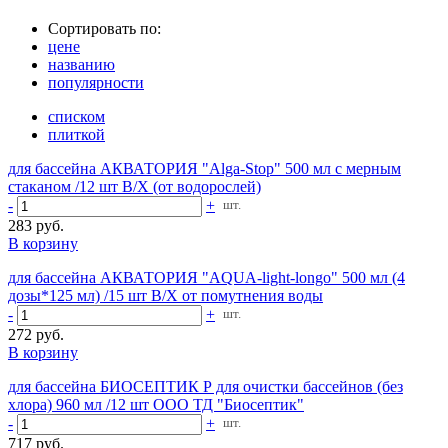
Сортировать по:
цене
названию
популярности
списком
плиткой
для бассейна АКВАТОРИЯ "Alga-Stop" 500 мл с мерным
стаканом /12 шт В/Х (от водорослей)
-
+
шт.
283 руб.
В корзину
для бассейна АКВАТОРИЯ "AQUA-light-longo" 500 мл (4
дозы*125 мл) /15 шт В/Х от помутнения воды
-
+
шт.
272 руб.
В корзину
для бассейна БИОСЕПТИК Р для очистки бассейнов (без
хлора) 960 мл /12 шт ООО ТД "Биосептик"
-
+
шт.
717 руб.