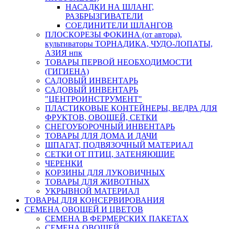
НАСАДКИ НА ШЛАНГ,
РАЗБРЫЗГИВАТЕЛИ
СОЕДИНИТЕЛИ ШЛАНГОВ
ПЛОСКОРЕЗЫ ФОКИНА (от автора),
культиваторы ТОРНАДИКА, ЧУДО-ЛОПАТЫ,
АЗИЯ нпк
ТОВАРЫ ПЕРВОЙ НЕОБХОДИМОСТИ
(ГИГИЕНА)
САДОВЫЙ ИНВЕНТАРЬ
САДОВЫЙ ИНВЕНТАРЬ
"ЦЕНТРОИНСТРУМЕНТ"
ПЛАСТИКОВЫЕ КОНТЕЙНЕРЫ, ВЕДРА ДЛЯ
ФРУКТОВ, ОВОЩЕЙ, СЕТКИ
СНЕГОУБОРОЧНЫЙ ИНВЕНТАРЬ
ТОВАРЫ ДЛЯ ДОМА И ДАЧИ
ШПАГАТ, ПОДВЯЗОЧНЫЙ МАТЕРИАЛ
СЕТКИ ОТ ПТИЦ, ЗАТЕНЯЮЩИЕ
ЧЕРЕНКИ
КОРЗИНЫ ДЛЯ ЛУКОВИЧНЫХ
ТОВАРЫ ДЛЯ ЖИВОТНЫХ
УКРЫВНОЙ МАТЕРИАЛ
ТОВАРЫ ДЛЯ КОНСЕРВИРОВАНИЯ
СЕМЕНА ОВОЩЕЙ И ЦВЕТОВ
СЕМЕНА В ФЕРМЕРСКИХ ПАКЕТАХ
СЕМЕНА ОВОЩЕЙ