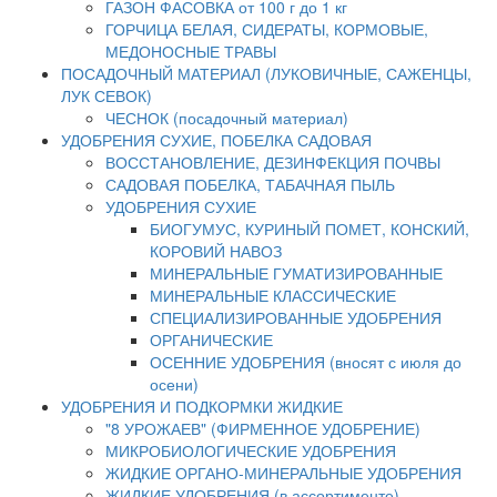
ГАЗОН ФАСОВКА от 100 г до 1 кг
ГОРЧИЦА БЕЛАЯ, СИДЕРАТЫ, КОРМОВЫЕ,
МЕДОНОСНЫЕ ТРАВЫ
ПОСАДОЧНЫЙ МАТЕРИАЛ (ЛУКОВИЧНЫЕ, САЖЕНЦЫ,
ЛУК СЕВОК)
ЧЕСНОК (посадочный материал)
УДОБРЕНИЯ СУХИЕ, ПОБЕЛКА САДОВАЯ
ВОССТАНОВЛЕНИЕ, ДЕЗИНФЕКЦИЯ ПОЧВЫ
САДОВАЯ ПОБЕЛКА, ТАБАЧНАЯ ПЫЛЬ
УДОБРЕНИЯ СУХИЕ
БИОГУМУС, КУРИНЫЙ ПОМЕТ, КОНСКИЙ,
КОРОВИЙ НАВОЗ
МИНЕРАЛЬНЫЕ ГУМАТИЗИРОВАННЫЕ
МИНЕРАЛЬНЫЕ КЛАССИЧЕСКИЕ
СПЕЦИАЛИЗИРОВАННЫЕ УДОБРЕНИЯ
ОРГАНИЧЕСКИЕ
ОСЕННИЕ УДОБРЕНИЯ (вносят с июля до
осени)
УДОБРЕНИЯ И ПОДКОРМКИ ЖИДКИЕ
"8 УРОЖАЕВ" (ФИРМЕННОЕ УДОБРЕНИЕ)
МИКРОБИОЛОГИЧЕСКИЕ УДОБРЕНИЯ
ЖИДКИЕ ОРГАНО-МИНЕРАЛЬНЫЕ УДОБРЕНИЯ
ЖИДКИЕ УДОБРЕНИЯ (в ассортименте)