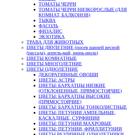
ТОМАТЫ ЧЕРРИ
ТОМАТЫ ЧЕРРИ НИЗКОРОСЛЫЕ (ДЛЯ
КОМНАТ, БАЛКОНОВ)
ТЫКВА
ФАСОЛЬ
ФИЗАЛИС
ЭКЗОТИКА
ТРАВА ДЛЯ ЖИВОТНЫХ
ЦВЕТЫ ДВУЛЕТНИЕ (посев ранней весной
(рассада), апрель-май, июнь-июль)
ЦВЕТЫ КОМНАТНЫЕ
ЦВЕТЫ МНОГОЛЕТНИЕ
ЦВЕТЫ ОДНОЛЕТНИЕ
ДЕКОРАТИВНЫЕ ОВОЩИ
ЦВЕТЫ: АСТРЫ
ЦВЕТЫ: БАРХАТЦЫ НИЗКИЕ
(ОТКЛОНЕННЫЕ, ПРЯМОСТОЯЧИЕ)
ЦВЕТЫ: БАРХАТЦЫ ВЫСОКИЕ
(ПРЯМОСТОЯЧИЕ)
ЦВЕТЫ: БАРХАТЦЫ ТОНКОЛИСТНЫЕ
ЦВЕТЫ: ПЕТУНИИ АМПЕЛЬНЫЕ,
КАСКАДНЫЕ, СУРФИНИИ
ЦВЕТЫ: ПЕТУНИИ МАХРОВЫЕ
ЦВЕТЫ: ПЕТУНИИ, ФРИЛЛИТУНИИ
ЦВЕТЫ РАЗЛИЧНЫЕ ОДНОЛЕТНИКИ