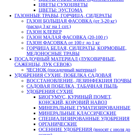
ЦВЕТЫ СУХОЦВЕТЫ
ЦВЕТЫ: ЭУСТОМА
ГАЗОННЫЕ ТРАВЫ, ГОРЧИЦА, СИДЕРАТЫ
ГАЗОН БОЛЬШАЯ ФАСОВКА (от 3-20 кг)
(расход 3 кг на 1 сот.)
ГАЗОН КЛЕВЕР
ГАЗОН МАЛАЯ ФАСОВКА (20-100 г)
ГАЗОН ФАСОВКА от 100 г до 1 кг
ГОРЧИЦА БЕЛАЯ, СИДЕРАТЫ, КОРМОВЫЕ,
МЕДОНОСНЫЕ ТРАВЫ
ПОСАДОЧНЫЙ МАТЕРИАЛ (ЛУКОВИЧНЫЕ,
САЖЕНЦЫ, ЛУК СЕВОК)
ЧЕСНОК (посадочный материал)
УДОБРЕНИЯ СУХИЕ, ПОБЕЛКА САДОВАЯ
ВОССТАНОВЛЕНИЕ, ДЕЗИНФЕКЦИЯ ПОЧВЫ
САДОВАЯ ПОБЕЛКА, ТАБАЧНАЯ ПЫЛЬ
УДОБРЕНИЯ СУХИЕ
БИОГУМУС, КУРИНЫЙ ПОМЕТ,
КОНСКИЙ, КОРОВИЙ НАВОЗ
МИНЕРАЛЬНЫЕ ГУМАТИЗИРОВАННЫЕ
МИНЕРАЛЬНЫЕ КЛАССИЧЕСКИЕ
СПЕЦИАЛИЗИРОВАННЫЕ УДОБРЕНИЯ
ОРГАНИЧЕСКИЕ
ОСЕННИЕ УДОБРЕНИЯ (вносят с июля до
осени)