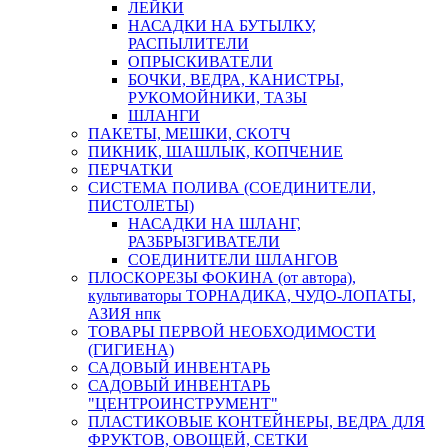
ЛЕЙКИ
НАСАДКИ НА БУТЫЛКУ,
РАСПЫЛИТЕЛИ
ОПРЫСКИВАТЕЛИ
БОЧКИ, ВЕДРА, КАНИСТРЫ,
РУКОМОЙНИКИ, ТАЗЫ
ШЛАНГИ
ПАКЕТЫ, МЕШКИ, СКОТЧ
ПИКНИК, ШАШЛЫК, КОПЧЕНИЕ
ПЕРЧАТКИ
СИСТЕМА ПОЛИВА (СОЕДИНИТЕЛИ,
ПИСТОЛЕТЫ)
НАСАДКИ НА ШЛАНГ,
РАЗБРЫЗГИВАТЕЛИ
СОЕДИНИТЕЛИ ШЛАНГОВ
ПЛОСКОРЕЗЫ ФОКИНА (от автора),
культиваторы ТОРНАДИКА, ЧУДО-ЛОПАТЫ,
АЗИЯ нпк
ТОВАРЫ ПЕРВОЙ НЕОБХОДИМОСТИ
(ГИГИЕНА)
САДОВЫЙ ИНВЕНТАРЬ
САДОВЫЙ ИНВЕНТАРЬ
"ЦЕНТРОИНСТРУМЕНТ"
ПЛАСТИКОВЫЕ КОНТЕЙНЕРЫ, ВЕДРА ДЛЯ
ФРУКТОВ, ОВОЩЕЙ, СЕТКИ