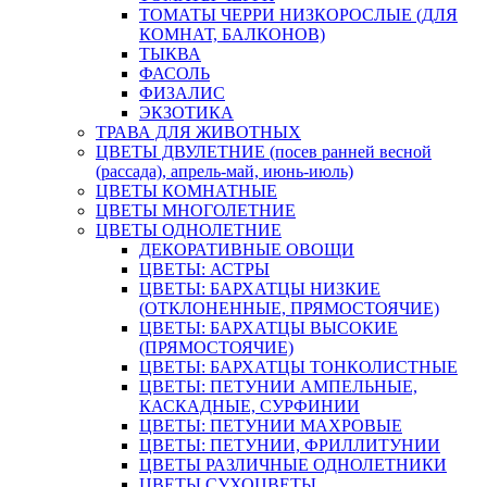
ТОМАТЫ ЧЕРРИ НИЗКОРОСЛЫЕ (ДЛЯ
КОМНАТ, БАЛКОНОВ)
ТЫКВА
ФАСОЛЬ
ФИЗАЛИС
ЭКЗОТИКА
ТРАВА ДЛЯ ЖИВОТНЫХ
ЦВЕТЫ ДВУЛЕТНИЕ (посев ранней весной
(рассада), апрель-май, июнь-июль)
ЦВЕТЫ КОМНАТНЫЕ
ЦВЕТЫ МНОГОЛЕТНИЕ
ЦВЕТЫ ОДНОЛЕТНИЕ
ДЕКОРАТИВНЫЕ ОВОЩИ
ЦВЕТЫ: АСТРЫ
ЦВЕТЫ: БАРХАТЦЫ НИЗКИЕ
(ОТКЛОНЕННЫЕ, ПРЯМОСТОЯЧИЕ)
ЦВЕТЫ: БАРХАТЦЫ ВЫСОКИЕ
(ПРЯМОСТОЯЧИЕ)
ЦВЕТЫ: БАРХАТЦЫ ТОНКОЛИСТНЫЕ
ЦВЕТЫ: ПЕТУНИИ АМПЕЛЬНЫЕ,
КАСКАДНЫЕ, СУРФИНИИ
ЦВЕТЫ: ПЕТУНИИ МАХРОВЫЕ
ЦВЕТЫ: ПЕТУНИИ, ФРИЛЛИТУНИИ
ЦВЕТЫ РАЗЛИЧНЫЕ ОДНОЛЕТНИКИ
ЦВЕТЫ СУХОЦВЕТЫ