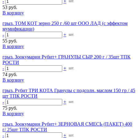
-
+
шт.
53 руб.
В корзину
грыз. ТОМ КОТ зерно 250 г /60 шт ООО ЛАД (с эффектом
мумификации)
-
+
шт.
55 руб.
В корзину
грыз. Зоокумарин Рубит+ ГРАНУЛЫ СЫР 200 г / 35шт ТПК
РОСТИ
-
+
шт.
74 руб.
В корзину
грыз. Рубит ТРИ КОТА Гранулы с подсолн. маслом 150 гр / 45
шт ТПК РОСТИ
-
+
шт.
75 руб.
В корзину
грыз. Зоокумарин Рубит+ ЗЕРНОВАЯ СМЕСЬ (ПАКЕТ) 400
г/ 25шт ТПК РОСТИ
-
+
шт.