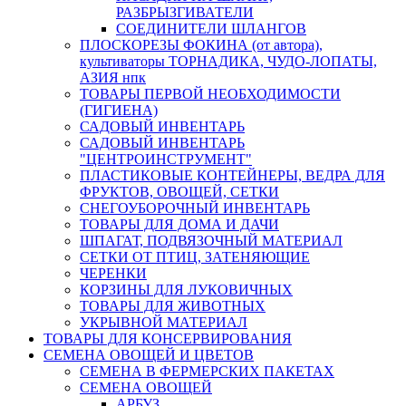
РАЗБРЫЗГИВАТЕЛИ
СОЕДИНИТЕЛИ ШЛАНГОВ
ПЛОСКОРЕЗЫ ФОКИНА (от автора),
культиваторы ТОРНАДИКА, ЧУДО-ЛОПАТЫ,
АЗИЯ нпк
ТОВАРЫ ПЕРВОЙ НЕОБХОДИМОСТИ
(ГИГИЕНА)
САДОВЫЙ ИНВЕНТАРЬ
САДОВЫЙ ИНВЕНТАРЬ
"ЦЕНТРОИНСТРУМЕНТ"
ПЛАСТИКОВЫЕ КОНТЕЙНЕРЫ, ВЕДРА ДЛЯ
ФРУКТОВ, ОВОЩЕЙ, СЕТКИ
СНЕГОУБОРОЧНЫЙ ИНВЕНТАРЬ
ТОВАРЫ ДЛЯ ДОМА И ДАЧИ
ШПАГАТ, ПОДВЯЗОЧНЫЙ МАТЕРИАЛ
СЕТКИ ОТ ПТИЦ, ЗАТЕНЯЮЩИЕ
ЧЕРЕНКИ
КОРЗИНЫ ДЛЯ ЛУКОВИЧНЫХ
ТОВАРЫ ДЛЯ ЖИВОТНЫХ
УКРЫВНОЙ МАТЕРИАЛ
ТОВАРЫ ДЛЯ КОНСЕРВИРОВАНИЯ
СЕМЕНА ОВОЩЕЙ И ЦВЕТОВ
СЕМЕНА В ФЕРМЕРСКИХ ПАКЕТАХ
СЕМЕНА ОВОЩЕЙ
АРБУЗ