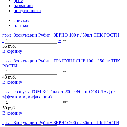
цене
названию
популярности
списком
плиткой
грыз. Зоокумарин Рубит+ ЗЕРНО 100 г / 50шт ТПК РОСТИ
-
+
шт.
36 руб.
В корзину
грыз. Зоокумарин Рубит+ ГРАНУЛЫ СЫР 100 г / 50шт ТПК
РОСТИ
-
+
шт.
43 руб.
В корзину
грыз. гранулы ТОМ КОТ пакет 200 г /60 шт ООО ЛАД (с
эффектом мумификации)
-
+
шт.
50 руб.
В корзину
грыз. Зоокумарин Рубит+ ЗЕРНО 200 г / 30шт ТПК РОСТИ