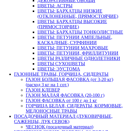
ДЕКОРАТИВНЫЕ ОВОЩИ
ЦВЕТЫ: АСТРЫ
ЦВЕТЫ: БАРХАТЦЫ НИЗКИЕ
(ОТКЛОНЕННЫЕ, ПРЯМОСТОЯЧИЕ)
ЦВЕТЫ: БАРХАТЦЫ ВЫСОКИЕ
(ПРЯМОСТОЯЧИЕ)
ЦВЕТЫ: БАРХАТЦЫ ТОНКОЛИСТНЫЕ
ЦВЕТЫ: ПЕТУНИИ АМПЕЛЬНЫЕ,
КАСКАДНЫЕ, СУРФИНИИ
ЦВЕТЫ: ПЕТУНИИ МАХРОВЫЕ
ЦВЕТЫ: ПЕТУНИИ, ФРИЛЛИТУНИИ
ЦВЕТЫ РАЗЛИЧНЫЕ ОДНОЛЕТНИКИ
ЦВЕТЫ СУХОЦВЕТЫ
ЦВЕТЫ: ЭУСТОМА
ГАЗОННЫЕ ТРАВЫ, ГОРЧИЦА, СИДЕРАТЫ
ГАЗОН БОЛЬШАЯ ФАСОВКА (от 3-20 кг)
(расход 3 кг на 1 сот.)
ГАЗОН КЛЕВЕР
ГАЗОН МАЛАЯ ФАСОВКА (20-100 г)
ГАЗОН ФАСОВКА от 100 г до 1 кг
ГОРЧИЦА БЕЛАЯ, СИДЕРАТЫ, КОРМОВЫЕ,
МЕДОНОСНЫЕ ТРАВЫ
ПОСАДОЧНЫЙ МАТЕРИАЛ (ЛУКОВИЧНЫЕ,
САЖЕНЦЫ, ЛУК СЕВОК)
ЧЕСНОК (посадочный материал)