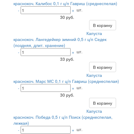
краснокоч. Калибос 0,1 г ц/п Гавриш (среднеспелая)
шт.
-
+
30 руб.
В корзину
Капуста
краснокоч. Лангедейкер зимний 0,5 г ц/п Седек
(поздняя, длит. хранение)
шт.
-
+
33 руб.
В корзину
Капуста
краснокоч. Марс МС 0,1 г ц/п Гавриш (среднеспелая)
шт.
-
+
30 руб.
В корзину
Капуста
краснокоч. Победа 0,5 г ц/п Поиск (среднеспелая,
лежкая)
шт.
-
+