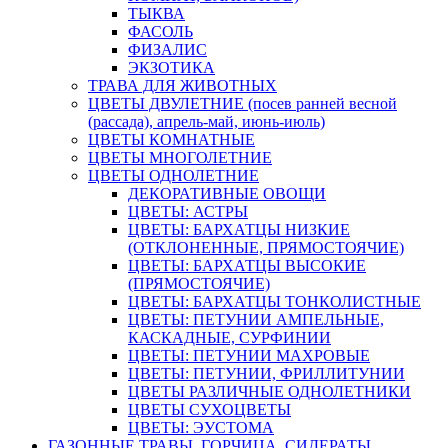
ТЫКВА
ФАСОЛЬ
ФИЗАЛИС
ЭКЗОТИКА
ТРАВА ДЛЯ ЖИВОТНЫХ
ЦВЕТЫ ДВУЛЕТНИЕ (посев ранней весной
(рассада), апрель-май, июнь-июль)
ЦВЕТЫ КОМНАТНЫЕ
ЦВЕТЫ МНОГОЛЕТНИЕ
ЦВЕТЫ ОДНОЛЕТНИЕ
ДЕКОРАТИВНЫЕ ОВОЩИ
ЦВЕТЫ: АСТРЫ
ЦВЕТЫ: БАРХАТЦЫ НИЗКИЕ
(ОТКЛОНЕННЫЕ, ПРЯМОСТОЯЧИЕ)
ЦВЕТЫ: БАРХАТЦЫ ВЫСОКИЕ
(ПРЯМОСТОЯЧИЕ)
ЦВЕТЫ: БАРХАТЦЫ ТОНКОЛИСТНЫЕ
ЦВЕТЫ: ПЕТУНИИ АМПЕЛЬНЫЕ,
КАСКАДНЫЕ, СУРФИНИИ
ЦВЕТЫ: ПЕТУНИИ МАХРОВЫЕ
ЦВЕТЫ: ПЕТУНИИ, ФРИЛЛИТУНИИ
ЦВЕТЫ РАЗЛИЧНЫЕ ОДНОЛЕТНИКИ
ЦВЕТЫ СУХОЦВЕТЫ
ЦВЕТЫ: ЭУСТОМА
ГАЗОННЫЕ ТРАВЫ, ГОРЧИЦА, СИДЕРАТЫ