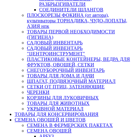
РАЗБРЫЗГИВАТЕЛИ
СОЕДИНИТЕЛИ ШЛАНГОВ
ПЛОСКОРЕЗЫ ФОКИНА (от автора),
культиваторы ТОРНАДИКА, ЧУДО-ЛОПАТЫ,
АЗИЯ нпк
ТОВАРЫ ПЕРВОЙ НЕОБХОДИМОСТИ
(ГИГИЕНА)
САДОВЫЙ ИНВЕНТАРЬ
САДОВЫЙ ИНВЕНТАРЬ
"ЦЕНТРОИНСТРУМЕНТ"
ПЛАСТИКОВЫЕ КОНТЕЙНЕРЫ, ВЕДРА ДЛЯ
ФРУКТОВ, ОВОЩЕЙ, СЕТКИ
СНЕГОУБОРОЧНЫЙ ИНВЕНТАРЬ
ТОВАРЫ ДЛЯ ДОМА И ДАЧИ
ШПАГАТ, ПОДВЯЗОЧНЫЙ МАТЕРИАЛ
СЕТКИ ОТ ПТИЦ, ЗАТЕНЯЮЩИЕ
ЧЕРЕНКИ
КОРЗИНЫ ДЛЯ ЛУКОВИЧНЫХ
ТОВАРЫ ДЛЯ ЖИВОТНЫХ
УКРЫВНОЙ МАТЕРИАЛ
ТОВАРЫ ДЛЯ КОНСЕРВИРОВАНИЯ
СЕМЕНА ОВОЩЕЙ И ЦВЕТОВ
СЕМЕНА В ФЕРМЕРСКИХ ПАКЕТАХ
СЕМЕНА ОВОЩЕЙ
АРБУЗ