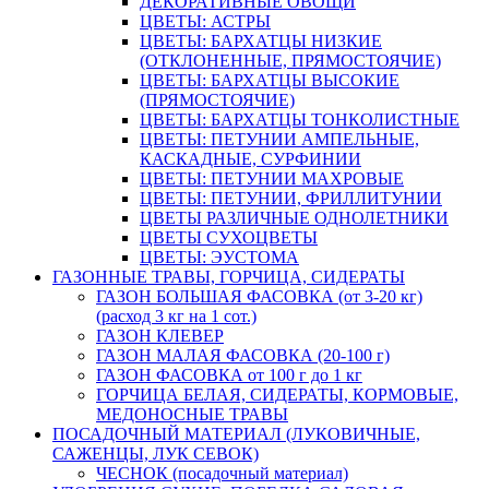
ДЕКОРАТИВНЫЕ ОВОЩИ
ЦВЕТЫ: АСТРЫ
ЦВЕТЫ: БАРХАТЦЫ НИЗКИЕ
(ОТКЛОНЕННЫЕ, ПРЯМОСТОЯЧИЕ)
ЦВЕТЫ: БАРХАТЦЫ ВЫСОКИЕ
(ПРЯМОСТОЯЧИЕ)
ЦВЕТЫ: БАРХАТЦЫ ТОНКОЛИСТНЫЕ
ЦВЕТЫ: ПЕТУНИИ АМПЕЛЬНЫЕ,
КАСКАДНЫЕ, СУРФИНИИ
ЦВЕТЫ: ПЕТУНИИ МАХРОВЫЕ
ЦВЕТЫ: ПЕТУНИИ, ФРИЛЛИТУНИИ
ЦВЕТЫ РАЗЛИЧНЫЕ ОДНОЛЕТНИКИ
ЦВЕТЫ СУХОЦВЕТЫ
ЦВЕТЫ: ЭУСТОМА
ГАЗОННЫЕ ТРАВЫ, ГОРЧИЦА, СИДЕРАТЫ
ГАЗОН БОЛЬШАЯ ФАСОВКА (от 3-20 кг)
(расход 3 кг на 1 сот.)
ГАЗОН КЛЕВЕР
ГАЗОН МАЛАЯ ФАСОВКА (20-100 г)
ГАЗОН ФАСОВКА от 100 г до 1 кг
ГОРЧИЦА БЕЛАЯ, СИДЕРАТЫ, КОРМОВЫЕ,
МЕДОНОСНЫЕ ТРАВЫ
ПОСАДОЧНЫЙ МАТЕРИАЛ (ЛУКОВИЧНЫЕ,
САЖЕНЦЫ, ЛУК СЕВОК)
ЧЕСНОК (посадочный материал)