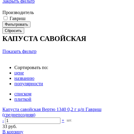
Закрыть фильтр
Производитель
Гавриш
КАПУСТА САВОЙСКАЯ
Показать фильтр
Сортировать по:
цене
названию
популярности
списком
плиткой
Капуста савойская Вертю 1340 0,2 г ц/п Гавриш
(среднепоздняя)
-
+
шт.
33 руб.
В корзину