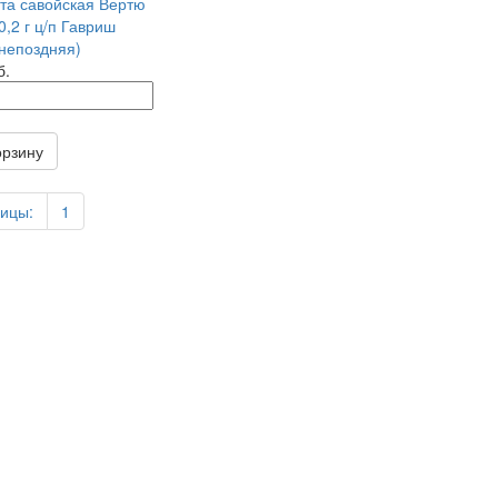
та савойская Вертю
0,2 г ц/п Гавриш
непоздняя)
б.
орзину
ицы:
1