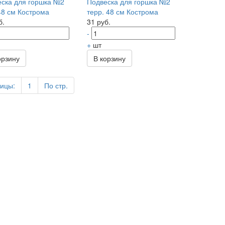
ска для горшка №2
Подвеска для горшка №2
48 см Кострома
терр. 48 см Кострома
б.
31 руб.
-
+
шт
орзину
В корзину
ицы:
1
По стр.