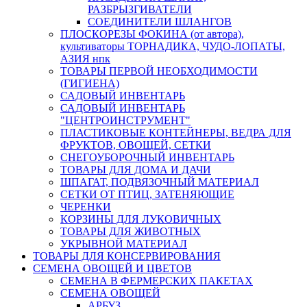
РАЗБРЫЗГИВАТЕЛИ
СОЕДИНИТЕЛИ ШЛАНГОВ
ПЛОСКОРЕЗЫ ФОКИНА (от автора),
культиваторы ТОРНАДИКА, ЧУДО-ЛОПАТЫ,
АЗИЯ нпк
ТОВАРЫ ПЕРВОЙ НЕОБХОДИМОСТИ
(ГИГИЕНА)
САДОВЫЙ ИНВЕНТАРЬ
САДОВЫЙ ИНВЕНТАРЬ
"ЦЕНТРОИНСТРУМЕНТ"
ПЛАСТИКОВЫЕ КОНТЕЙНЕРЫ, ВЕДРА ДЛЯ
ФРУКТОВ, ОВОЩЕЙ, СЕТКИ
СНЕГОУБОРОЧНЫЙ ИНВЕНТАРЬ
ТОВАРЫ ДЛЯ ДОМА И ДАЧИ
ШПАГАТ, ПОДВЯЗОЧНЫЙ МАТЕРИАЛ
СЕТКИ ОТ ПТИЦ, ЗАТЕНЯЮЩИЕ
ЧЕРЕНКИ
КОРЗИНЫ ДЛЯ ЛУКОВИЧНЫХ
ТОВАРЫ ДЛЯ ЖИВОТНЫХ
УКРЫВНОЙ МАТЕРИАЛ
ТОВАРЫ ДЛЯ КОНСЕРВИРОВАНИЯ
СЕМЕНА ОВОЩЕЙ И ЦВЕТОВ
СЕМЕНА В ФЕРМЕРСКИХ ПАКЕТАХ
СЕМЕНА ОВОЩЕЙ
АРБУЗ