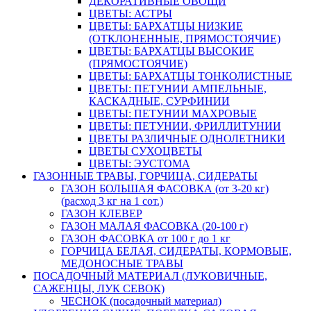
ДЕКОРАТИВНЫЕ ОВОЩИ
ЦВЕТЫ: АСТРЫ
ЦВЕТЫ: БАРХАТЦЫ НИЗКИЕ
(ОТКЛОНЕННЫЕ, ПРЯМОСТОЯЧИЕ)
ЦВЕТЫ: БАРХАТЦЫ ВЫСОКИЕ
(ПРЯМОСТОЯЧИЕ)
ЦВЕТЫ: БАРХАТЦЫ ТОНКОЛИСТНЫЕ
ЦВЕТЫ: ПЕТУНИИ АМПЕЛЬНЫЕ,
КАСКАДНЫЕ, СУРФИНИИ
ЦВЕТЫ: ПЕТУНИИ МАХРОВЫЕ
ЦВЕТЫ: ПЕТУНИИ, ФРИЛЛИТУНИИ
ЦВЕТЫ РАЗЛИЧНЫЕ ОДНОЛЕТНИКИ
ЦВЕТЫ СУХОЦВЕТЫ
ЦВЕТЫ: ЭУСТОМА
ГАЗОННЫЕ ТРАВЫ, ГОРЧИЦА, СИДЕРАТЫ
ГАЗОН БОЛЬШАЯ ФАСОВКА (от 3-20 кг)
(расход 3 кг на 1 сот.)
ГАЗОН КЛЕВЕР
ГАЗОН МАЛАЯ ФАСОВКА (20-100 г)
ГАЗОН ФАСОВКА от 100 г до 1 кг
ГОРЧИЦА БЕЛАЯ, СИДЕРАТЫ, КОРМОВЫЕ,
МЕДОНОСНЫЕ ТРАВЫ
ПОСАДОЧНЫЙ МАТЕРИАЛ (ЛУКОВИЧНЫЕ,
САЖЕНЦЫ, ЛУК СЕВОК)
ЧЕСНОК (посадочный материал)