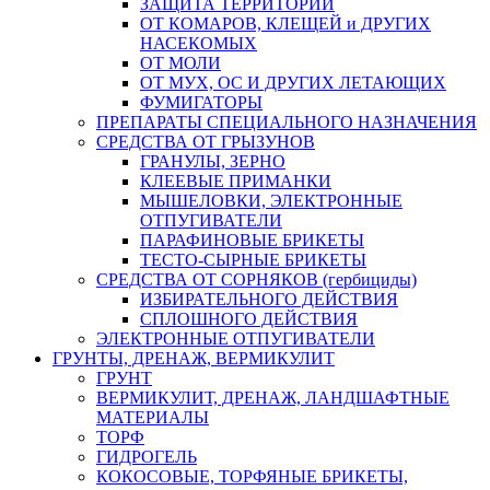
ЗАЩИТА ТЕРРИТОРИИ
ОТ КОМАРОВ, КЛЕЩЕЙ и ДРУГИХ
НАСЕКОМЫХ
ОТ МОЛИ
ОТ МУХ, ОС И ДРУГИХ ЛЕТАЮЩИХ
ФУМИГАТОРЫ
ПРЕПАРАТЫ СПЕЦИАЛЬНОГО НАЗНАЧЕНИЯ
СРЕДСТВА ОТ ГРЫЗУНОВ
ГРАНУЛЫ, ЗЕРНО
КЛЕЕВЫЕ ПРИМАНКИ
МЫШЕЛОВКИ, ЭЛЕКТРОННЫЕ
ОТПУГИВАТЕЛИ
ПАРАФИНОВЫЕ БРИКЕТЫ
ТЕСТО-СЫРНЫЕ БРИКЕТЫ
СРЕДСТВА ОТ СОРНЯКОВ (гербициды)
ИЗБИРАТЕЛЬНОГО ДЕЙСТВИЯ
СПЛОШНОГО ДЕЙСТВИЯ
ЭЛЕКТРОННЫЕ ОТПУГИВАТЕЛИ
ГРУНТЫ, ДРЕНАЖ, ВЕРМИКУЛИТ
ГРУНТ
ВЕРМИКУЛИТ, ДРЕНАЖ, ЛАНДШАФТНЫЕ
МАТЕРИАЛЫ
ТОРФ
ГИДРОГЕЛЬ
КОКОСОВЫЕ, ТОРФЯНЫЕ БРИКЕТЫ,