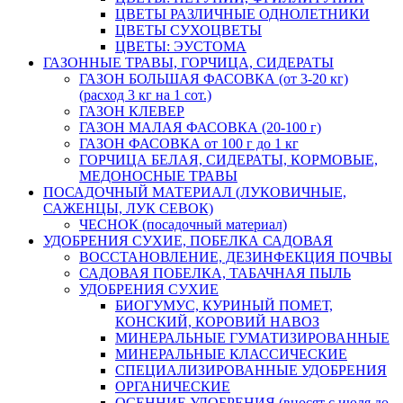
ЦВЕТЫ РАЗЛИЧНЫЕ ОДНОЛЕТНИКИ
ЦВЕТЫ СУХОЦВЕТЫ
ЦВЕТЫ: ЭУСТОМА
ГАЗОННЫЕ ТРАВЫ, ГОРЧИЦА, СИДЕРАТЫ
ГАЗОН БОЛЬШАЯ ФАСОВКА (от 3-20 кг)
(расход 3 кг на 1 сот.)
ГАЗОН КЛЕВЕР
ГАЗОН МАЛАЯ ФАСОВКА (20-100 г)
ГАЗОН ФАСОВКА от 100 г до 1 кг
ГОРЧИЦА БЕЛАЯ, СИДЕРАТЫ, КОРМОВЫЕ,
МЕДОНОСНЫЕ ТРАВЫ
ПОСАДОЧНЫЙ МАТЕРИАЛ (ЛУКОВИЧНЫЕ,
САЖЕНЦЫ, ЛУК СЕВОК)
ЧЕСНОК (посадочный материал)
УДОБРЕНИЯ СУХИЕ, ПОБЕЛКА САДОВАЯ
ВОССТАНОВЛЕНИЕ, ДЕЗИНФЕКЦИЯ ПОЧВЫ
САДОВАЯ ПОБЕЛКА, ТАБАЧНАЯ ПЫЛЬ
УДОБРЕНИЯ СУХИЕ
БИОГУМУС, КУРИНЫЙ ПОМЕТ,
КОНСКИЙ, КОРОВИЙ НАВОЗ
МИНЕРАЛЬНЫЕ ГУМАТИЗИРОВАННЫЕ
МИНЕРАЛЬНЫЕ КЛАССИЧЕСКИЕ
СПЕЦИАЛИЗИРОВАННЫЕ УДОБРЕНИЯ
ОРГАНИЧЕСКИЕ
ОСЕННИЕ УДОБРЕНИЯ (вносят с июля до