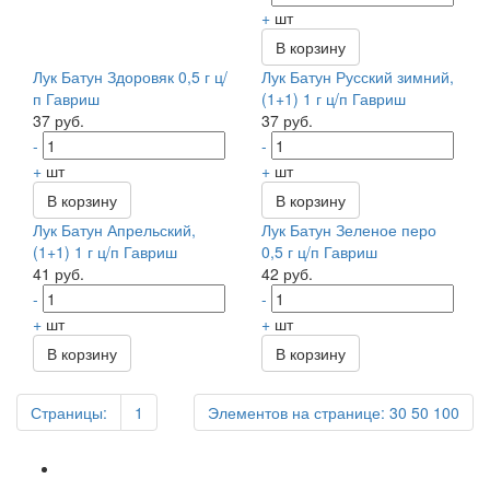
+
шт
В корзину
Лук Батун Здоровяк 0,5 г ц/
Лук Батун Русский зимний,
п Гавриш
(1+1) 1 г ц/п Гавриш
37 руб.
37 руб.
-
-
+
шт
+
шт
В корзину
В корзину
Лук Батун Апрельский,
Лук Батун Зеленое перо
(1+1) 1 г ц/п Гавриш
0,5 г ц/п Гавриш
41 руб.
42 руб.
-
-
+
шт
+
шт
В корзину
В корзину
Страницы:
1
Элементов на странице:
30
50
100