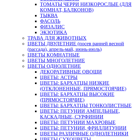
ТОМАТЫ ЧЕРРИ НИЗКОРОСЛЫЕ (ДЛЯ
КОМНАТ, БАЛКОНОВ)
ТЫКВА
ФАСОЛЬ
ФИЗАЛИС
ЭКЗОТИКА
ТРАВА ДЛЯ ЖИВОТНЫХ
ЦВЕТЫ ДВУЛЕТНИЕ (посев ранней весной
(рассада), апрель-май, июнь-июль)
ЦВЕТЫ КОМНАТНЫЕ
ЦВЕТЫ МНОГОЛЕТНИЕ
ЦВЕТЫ ОДНОЛЕТНИЕ
ДЕКОРАТИВНЫЕ ОВОЩИ
ЦВЕТЫ: АСТРЫ
ЦВЕТЫ: БАРХАТЦЫ НИЗКИЕ
(ОТКЛОНЕННЫЕ, ПРЯМОСТОЯЧИЕ)
ЦВЕТЫ: БАРХАТЦЫ ВЫСОКИЕ
(ПРЯМОСТОЯЧИЕ)
ЦВЕТЫ: БАРХАТЦЫ ТОНКОЛИСТНЫЕ
ЦВЕТЫ: ПЕТУНИИ АМПЕЛЬНЫЕ,
КАСКАДНЫЕ, СУРФИНИИ
ЦВЕТЫ: ПЕТУНИИ МАХРОВЫЕ
ЦВЕТЫ: ПЕТУНИИ, ФРИЛЛИТУНИИ
ЦВЕТЫ РАЗЛИЧНЫЕ ОДНОЛЕТНИКИ
ЦВЕТЫ СУХОЦВЕТЫ