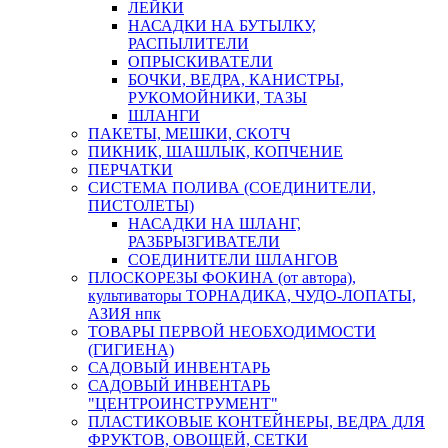
ЛЕЙКИ
НАСАДКИ НА БУТЫЛКУ,
РАСПЫЛИТЕЛИ
ОПРЫСКИВАТЕЛИ
БОЧКИ, ВЕДРА, КАНИСТРЫ,
РУКОМОЙНИКИ, ТАЗЫ
ШЛАНГИ
ПАКЕТЫ, МЕШКИ, СКОТЧ
ПИКНИК, ШАШЛЫК, КОПЧЕНИЕ
ПЕРЧАТКИ
СИСТЕМА ПОЛИВА (СОЕДИНИТЕЛИ,
ПИСТОЛЕТЫ)
НАСАДКИ НА ШЛАНГ,
РАЗБРЫЗГИВАТЕЛИ
СОЕДИНИТЕЛИ ШЛАНГОВ
ПЛОСКОРЕЗЫ ФОКИНА (от автора),
культиваторы ТОРНАДИКА, ЧУДО-ЛОПАТЫ,
АЗИЯ нпк
ТОВАРЫ ПЕРВОЙ НЕОБХОДИМОСТИ
(ГИГИЕНА)
САДОВЫЙ ИНВЕНТАРЬ
САДОВЫЙ ИНВЕНТАРЬ
"ЦЕНТРОИНСТРУМЕНТ"
ПЛАСТИКОВЫЕ КОНТЕЙНЕРЫ, ВЕДРА ДЛЯ
ФРУКТОВ, ОВОЩЕЙ, СЕТКИ