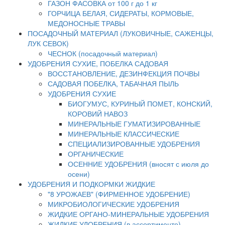
ГАЗОН ФАСОВКА от 100 г до 1 кг
ГОРЧИЦА БЕЛАЯ, СИДЕРАТЫ, КОРМОВЫЕ,
МЕДОНОСНЫЕ ТРАВЫ
ПОСАДОЧНЫЙ МАТЕРИАЛ (ЛУКОВИЧНЫЕ, САЖЕНЦЫ,
ЛУК СЕВОК)
ЧЕСНОК (посадочный материал)
УДОБРЕНИЯ СУХИЕ, ПОБЕЛКА САДОВАЯ
ВОССТАНОВЛЕНИЕ, ДЕЗИНФЕКЦИЯ ПОЧВЫ
САДОВАЯ ПОБЕЛКА, ТАБАЧНАЯ ПЫЛЬ
УДОБРЕНИЯ СУХИЕ
БИОГУМУС, КУРИНЫЙ ПОМЕТ, КОНСКИЙ,
КОРОВИЙ НАВОЗ
МИНЕРАЛЬНЫЕ ГУМАТИЗИРОВАННЫЕ
МИНЕРАЛЬНЫЕ КЛАССИЧЕСКИЕ
СПЕЦИАЛИЗИРОВАННЫЕ УДОБРЕНИЯ
ОРГАНИЧЕСКИЕ
ОСЕННИЕ УДОБРЕНИЯ (вносят с июля до
осени)
УДОБРЕНИЯ И ПОДКОРМКИ ЖИДКИЕ
"8 УРОЖАЕВ" (ФИРМЕННОЕ УДОБРЕНИЕ)
МИКРОБИОЛОГИЧЕСКИЕ УДОБРЕНИЯ
ЖИДКИЕ ОРГАНО-МИНЕРАЛЬНЫЕ УДОБРЕНИЯ
ЖИДКИЕ УДОБРЕНИЯ (в ассортименте)