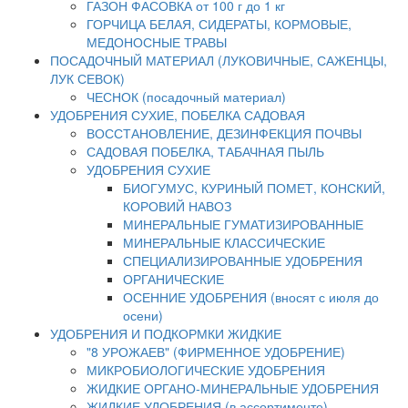
ГАЗОН ФАСОВКА от 100 г до 1 кг
ГОРЧИЦА БЕЛАЯ, СИДЕРАТЫ, КОРМОВЫЕ,
МЕДОНОСНЫЕ ТРАВЫ
ПОСАДОЧНЫЙ МАТЕРИАЛ (ЛУКОВИЧНЫЕ, САЖЕНЦЫ,
ЛУК СЕВОК)
ЧЕСНОК (посадочный материал)
УДОБРЕНИЯ СУХИЕ, ПОБЕЛКА САДОВАЯ
ВОССТАНОВЛЕНИЕ, ДЕЗИНФЕКЦИЯ ПОЧВЫ
САДОВАЯ ПОБЕЛКА, ТАБАЧНАЯ ПЫЛЬ
УДОБРЕНИЯ СУХИЕ
БИОГУМУС, КУРИНЫЙ ПОМЕТ, КОНСКИЙ,
КОРОВИЙ НАВОЗ
МИНЕРАЛЬНЫЕ ГУМАТИЗИРОВАННЫЕ
МИНЕРАЛЬНЫЕ КЛАССИЧЕСКИЕ
СПЕЦИАЛИЗИРОВАННЫЕ УДОБРЕНИЯ
ОРГАНИЧЕСКИЕ
ОСЕННИЕ УДОБРЕНИЯ (вносят с июля до
осени)
УДОБРЕНИЯ И ПОДКОРМКИ ЖИДКИЕ
"8 УРОЖАЕВ" (ФИРМЕННОЕ УДОБРЕНИЕ)
МИКРОБИОЛОГИЧЕСКИЕ УДОБРЕНИЯ
ЖИДКИЕ ОРГАНО-МИНЕРАЛЬНЫЕ УДОБРЕНИЯ
ЖИДКИЕ УДОБРЕНИЯ (в ассортименте)