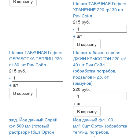
В корзину
Шашка ТАБАЧНАЯ Гефест
ХРАНЕНИЕ 220 гр/ 30 шт
Рич Сойл
215 руб.
-
+
шт
В корзину
Шашка ТАБАЧНАЯ Гефест
Шашка табачно-серная
ОБРАБОТКА ТЕПЛИЦ 220
ДЖИН КРЫСОГОН 220 гр/
г / 30 шт Рич Сойл
40 шт Рич Сойл
215 руб.
(обработка погребов,
подвалов и др. от
-
грызунов)
+
шт
220 руб.
В корзину
-
+
шт
В корзину
жид. Йод дачный Спрей
Йод дачный фл.100
фл.500 мл (готовый
мл/10шт Ортон (обработка
растрвор)/15шт Ортон
теплиц, погребов,