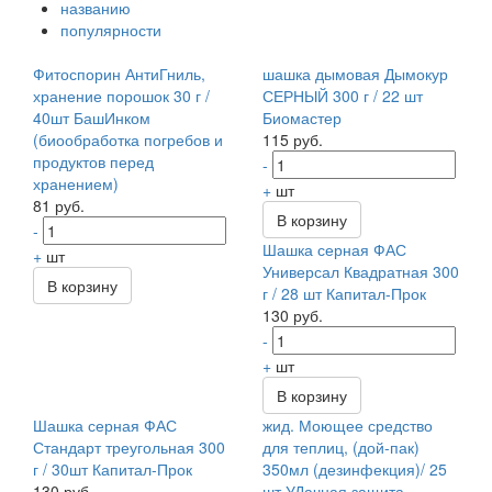
названию
популярности
Фитоспорин АнтиГниль,
шашка дымовая Дымокур
хранение порошок 30 г /
СЕРНЫЙ 300 г / 22 шт
40шт БашИнком
Биомастер
(биообработка погребов и
115 руб.
продуктов перед
-
хранением)
+
шт
81 руб.
В корзину
-
Шашка серная ФАС
+
шт
Универсал Квадратная 300
В корзину
г / 28 шт Капитал-Прок
130 руб.
-
+
шт
В корзину
Шашка серная ФАС
жид. Моющее средство
Стандарт треугольная 300
для теплиц, (дой-пак)
г / 30шт Капитал-Прок
350мл (дезинфекция)/ 25
130 руб.
шт УДачная защита