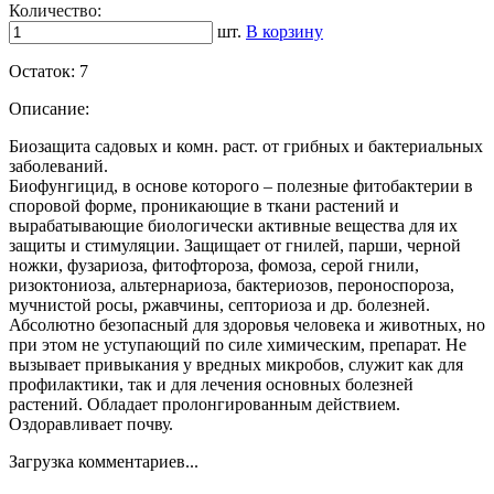
Количество:
шт.
В корзину
Остаток:
7
Описание:
Биозащита садовых и комн. раст. от грибных и бактериальных
заболеваний.
Биофунгицид, в основе которого – полезные фитобактерии в
споровой форме, проникающие в ткани растений и
вырабатывающие биологически активные вещества для их
защиты и стимуляции. Защищает от гнилей, парши, черной
ножки, фузариоза, фитофтороза, фомоза, серой гнили,
ризоктониоза, альтернариоза, бактериозов, пероноспороза,
мучнистой росы, ржавчины, септориоза и др. болезней.
Абсолютно безопасный для здоровья человека и животных, но
при этом не уступающий по силе химическим, препарат. Не
вызывает привыкания у вредных микробов, служит как для
профилактики, так и для лечения основных болезней
растений. Обладает пролонгированным действием.
Оздоравливает почву.
Загрузка комментариев...