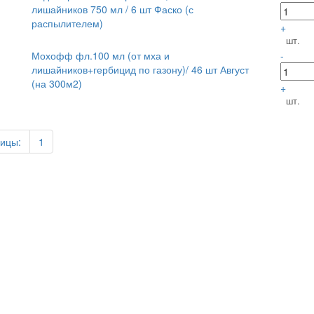
лишайников 750 мл / 6 шт Фаско (с
распылителем)
+
шт.
Мохофф фл.100 мл (от мха и
-
лишайников+гербицид по газону)/ 46 шт Август
(на 300м2)
+
шт.
ицы:
1