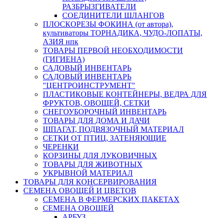
РАЗБРЫЗГИВАТЕЛИ
СОЕДИНИТЕЛИ ШЛАНГОВ
ПЛОСКОРЕЗЫ ФОКИНА (от автора),
культиваторы ТОРНАДИКА, ЧУДО-ЛОПАТЫ,
АЗИЯ нпк
ТОВАРЫ ПЕРВОЙ НЕОБХОДИМОСТИ
(ГИГИЕНА)
САДОВЫЙ ИНВЕНТАРЬ
САДОВЫЙ ИНВЕНТАРЬ
"ЦЕНТРОИНСТРУМЕНТ"
ПЛАСТИКОВЫЕ КОНТЕЙНЕРЫ, ВЕДРА ДЛЯ
ФРУКТОВ, ОВОЩЕЙ, СЕТКИ
СНЕГОУБОРОЧНЫЙ ИНВЕНТАРЬ
ТОВАРЫ ДЛЯ ДОМА И ДАЧИ
ШПАГАТ, ПОДВЯЗОЧНЫЙ МАТЕРИАЛ
СЕТКИ ОТ ПТИЦ, ЗАТЕНЯЮЩИЕ
ЧЕРЕНКИ
КОРЗИНЫ ДЛЯ ЛУКОВИЧНЫХ
ТОВАРЫ ДЛЯ ЖИВОТНЫХ
УКРЫВНОЙ МАТЕРИАЛ
ТОВАРЫ ДЛЯ КОНСЕРВИРОВАНИЯ
СЕМЕНА ОВОЩЕЙ И ЦВЕТОВ
СЕМЕНА В ФЕРМЕРСКИХ ПАКЕТАХ
СЕМЕНА ОВОЩЕЙ
АРБУЗ