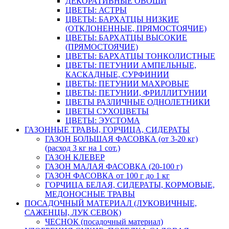
ДЕКОРАТИВНЫЕ ОВОЩИ
ЦВЕТЫ: АСТРЫ
ЦВЕТЫ: БАРХАТЦЫ НИЗКИЕ
(ОТКЛОНЕННЫЕ, ПРЯМОСТОЯЧИЕ)
ЦВЕТЫ: БАРХАТЦЫ ВЫСОКИЕ
(ПРЯМОСТОЯЧИЕ)
ЦВЕТЫ: БАРХАТЦЫ ТОНКОЛИСТНЫЕ
ЦВЕТЫ: ПЕТУНИИ АМПЕЛЬНЫЕ,
КАСКАДНЫЕ, СУРФИНИИ
ЦВЕТЫ: ПЕТУНИИ МАХРОВЫЕ
ЦВЕТЫ: ПЕТУНИИ, ФРИЛЛИТУНИИ
ЦВЕТЫ РАЗЛИЧНЫЕ ОДНОЛЕТНИКИ
ЦВЕТЫ СУХОЦВЕТЫ
ЦВЕТЫ: ЭУСТОМА
ГАЗОННЫЕ ТРАВЫ, ГОРЧИЦА, СИДЕРАТЫ
ГАЗОН БОЛЬШАЯ ФАСОВКА (от 3-20 кг)
(расход 3 кг на 1 сот.)
ГАЗОН КЛЕВЕР
ГАЗОН МАЛАЯ ФАСОВКА (20-100 г)
ГАЗОН ФАСОВКА от 100 г до 1 кг
ГОРЧИЦА БЕЛАЯ, СИДЕРАТЫ, КОРМОВЫЕ,
МЕДОНОСНЫЕ ТРАВЫ
ПОСАДОЧНЫЙ МАТЕРИАЛ (ЛУКОВИЧНЫЕ,
САЖЕНЦЫ, ЛУК СЕВОК)
ЧЕСНОК (посадочный материал)