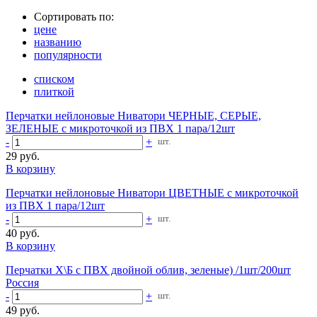
Сортировать по:
цене
названию
популярности
списком
плиткой
Перчатки нейлоновые Ниватори ЧЕРНЫЕ, СЕРЫЕ,
ЗЕЛЕНЫЕ с микроточкой из ПВХ 1 пара/12шт
-
+
шт.
29 руб.
В корзину
Перчатки нейлоновые Ниватори ЦВЕТНЫЕ с микроточкой
из ПВХ 1 пара/12шт
-
+
шт.
40 руб.
В корзину
Перчатки Х\Б с ПВХ двойной облив, зеленые) /1шт/200шт
Россия
-
+
шт.
49 руб.