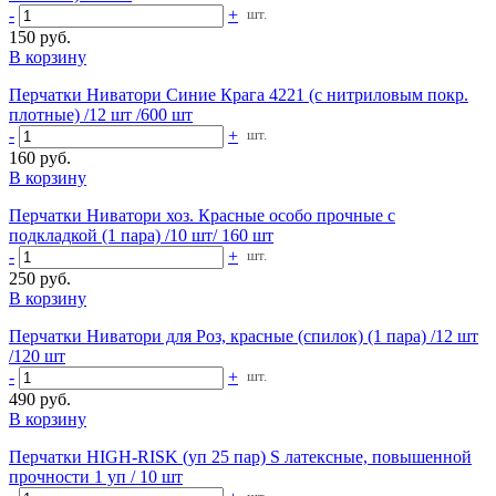
-
+
шт.
150 руб.
В корзину
Перчатки Ниватори Синие Крага 4221 (с нитриловым покр.
плотные) /12 шт /600 шт
-
+
шт.
160 руб.
В корзину
Перчатки Ниватори хоз. Красные особо прочные с
подкладкой (1 пара) /10 шт/ 160 шт
-
+
шт.
250 руб.
В корзину
Перчатки Ниватори для Роз, красные (спилок) (1 пара) /12 шт
/120 шт
-
+
шт.
490 руб.
В корзину
Перчатки HIGH-RISK (уп 25 пар) S латексные, повышенной
прочности 1 уп / 10 шт