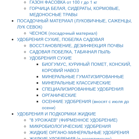
ГАЗОН ФАСОВКА от 100 г до 1 кг
ГОРЧИЦА БЕЛАЯ, СИДЕРАТЫ, КОРМОВЫЕ,
МЕДОНОСНЫЕ ТРАВЫ
ПОСАДОЧНЫЙ МАТЕРИАЛ (ЛУКОВИЧНЫЕ, САЖЕНЦЫ,
ЛУК СЕВОК)
ЧЕСНОК (посадочный материал)
УДОБРЕНИЯ СУХИЕ, ПОБЕЛКА САДОВАЯ
ВОССТАНОВЛЕНИЕ, ДЕЗИНФЕКЦИЯ ПОЧВЫ
САДОВАЯ ПОБЕЛКА, ТАБАЧНАЯ ПЫЛЬ
УДОБРЕНИЯ СУХИЕ
БИОГУМУС, КУРИНЫЙ ПОМЕТ, КОНСКИЙ,
КОРОВИЙ НАВОЗ
МИНЕРАЛЬНЫЕ ГУМАТИЗИРОВАННЫЕ
МИНЕРАЛЬНЫЕ КЛАССИЧЕСКИЕ
СПЕЦИАЛИЗИРОВАННЫЕ УДОБРЕНИЯ
ОРГАНИЧЕСКИЕ
ОСЕННИЕ УДОБРЕНИЯ (вносят с июля до
осени)
УДОБРЕНИЯ И ПОДКОРМКИ ЖИДКИЕ
"8 УРОЖАЕВ" (ФИРМЕННОЕ УДОБРЕНИЕ)
МИКРОБИОЛОГИЧЕСКИЕ УДОБРЕНИЯ
ЖИДКИЕ ОРГАНО-МИНЕРАЛЬНЫЕ УДОБРЕНИЯ
ЖИДКИЕ УДОБРЕНИЯ (в ассортименте)