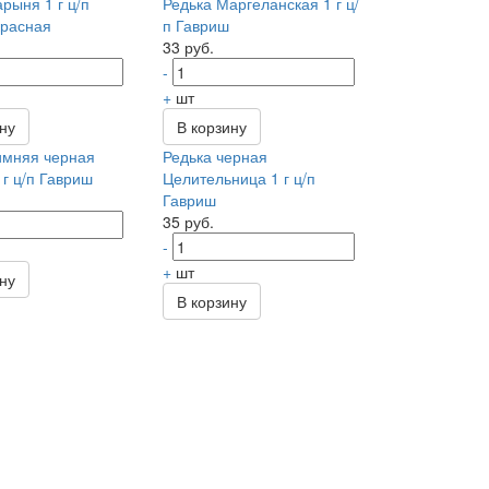
рыня 1 г ц/п
Редька Маргеланская 1 г ц/
красная
п Гавриш
33 руб.
-
+
шт
ину
В корзину
имняя черная
Редька черная
 г ц/п Гавриш
Целительница 1 г ц/п
Гавриш
35 руб.
-
+
шт
ину
В корзину