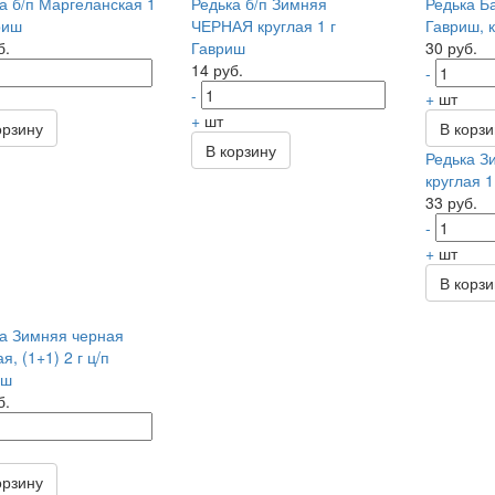
а б/п Маргеланская 1
Редька б/п Зимняя
Редька Ба
риш
ЧЕРНАЯ круглая 1 г
Гавриш, 
б.
Гавриш
30 руб.
14 руб.
-
-
+
шт
+
шт
орзину
В корз
В корзину
Редька З
круглая 1
33 руб.
-
+
шт
В корз
а Зимняя черная
я, (1+1) 2 г ц/п
иш
б.
орзину