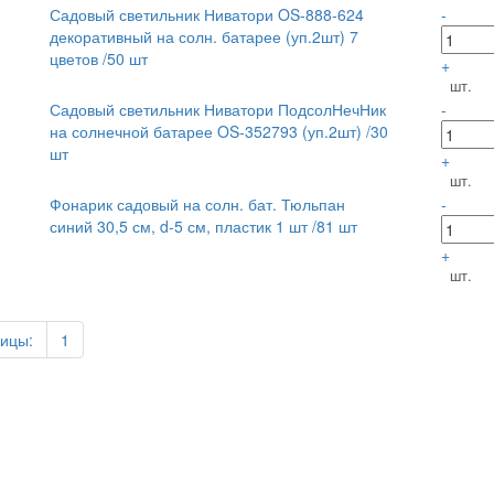
Садовый светильник Ниватори OS-888-624
-
декоративный на солн. батарее (уп.2шт) 7
цветов /50 шт
+
шт.
Садовый светильник Ниватори ПодсолНечНик
-
на солнечной батарее OS-352793 (уп.2шт) /30
шт
+
шт.
Фонарик садовый на солн. бат. Тюльпан
-
синий 30,5 см, d-5 см, пластик 1 шт /81 шт
+
шт.
ицы:
1