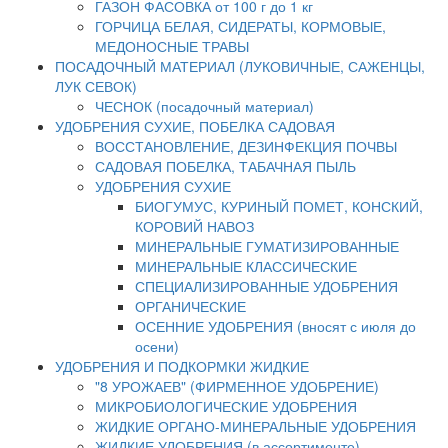
ГАЗОН ФАСОВКА от 100 г до 1 кг
ГОРЧИЦА БЕЛАЯ, СИДЕРАТЫ, КОРМОВЫЕ,
МЕДОНОСНЫЕ ТРАВЫ
ПОСАДОЧНЫЙ МАТЕРИАЛ (ЛУКОВИЧНЫЕ, САЖЕНЦЫ,
ЛУК СЕВОК)
ЧЕСНОК (посадочный материал)
УДОБРЕНИЯ СУХИЕ, ПОБЕЛКА САДОВАЯ
ВОССТАНОВЛЕНИЕ, ДЕЗИНФЕКЦИЯ ПОЧВЫ
САДОВАЯ ПОБЕЛКА, ТАБАЧНАЯ ПЫЛЬ
УДОБРЕНИЯ СУХИЕ
БИОГУМУС, КУРИНЫЙ ПОМЕТ, КОНСКИЙ,
КОРОВИЙ НАВОЗ
МИНЕРАЛЬНЫЕ ГУМАТИЗИРОВАННЫЕ
МИНЕРАЛЬНЫЕ КЛАССИЧЕСКИЕ
СПЕЦИАЛИЗИРОВАННЫЕ УДОБРЕНИЯ
ОРГАНИЧЕСКИЕ
ОСЕННИЕ УДОБРЕНИЯ (вносят с июля до
осени)
УДОБРЕНИЯ И ПОДКОРМКИ ЖИДКИЕ
"8 УРОЖАЕВ" (ФИРМЕННОЕ УДОБРЕНИЕ)
МИКРОБИОЛОГИЧЕСКИЕ УДОБРЕНИЯ
ЖИДКИЕ ОРГАНО-МИНЕРАЛЬНЫЕ УДОБРЕНИЯ
ЖИДКИЕ УДОБРЕНИЯ (в ассортименте)