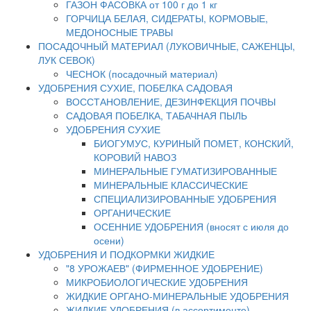
ГАЗОН ФАСОВКА от 100 г до 1 кг
ГОРЧИЦА БЕЛАЯ, СИДЕРАТЫ, КОРМОВЫЕ,
МЕДОНОСНЫЕ ТРАВЫ
ПОСАДОЧНЫЙ МАТЕРИАЛ (ЛУКОВИЧНЫЕ, САЖЕНЦЫ,
ЛУК СЕВОК)
ЧЕСНОК (посадочный материал)
УДОБРЕНИЯ СУХИЕ, ПОБЕЛКА САДОВАЯ
ВОССТАНОВЛЕНИЕ, ДЕЗИНФЕКЦИЯ ПОЧВЫ
САДОВАЯ ПОБЕЛКА, ТАБАЧНАЯ ПЫЛЬ
УДОБРЕНИЯ СУХИЕ
БИОГУМУС, КУРИНЫЙ ПОМЕТ, КОНСКИЙ,
КОРОВИЙ НАВОЗ
МИНЕРАЛЬНЫЕ ГУМАТИЗИРОВАННЫЕ
МИНЕРАЛЬНЫЕ КЛАССИЧЕСКИЕ
СПЕЦИАЛИЗИРОВАННЫЕ УДОБРЕНИЯ
ОРГАНИЧЕСКИЕ
ОСЕННИЕ УДОБРЕНИЯ (вносят с июля до
осени)
УДОБРЕНИЯ И ПОДКОРМКИ ЖИДКИЕ
"8 УРОЖАЕВ" (ФИРМЕННОЕ УДОБРЕНИЕ)
МИКРОБИОЛОГИЧЕСКИЕ УДОБРЕНИЯ
ЖИДКИЕ ОРГАНО-МИНЕРАЛЬНЫЕ УДОБРЕНИЯ
ЖИДКИЕ УДОБРЕНИЯ (в ассортименте)