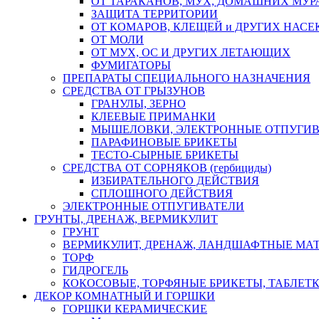
ОТ ТАРАКАНОВ, МУХ, ДОМАШНИХ МУРА
ЗАЩИТА ТЕРРИТОРИИ
ОТ КОМАРОВ, КЛЕЩЕЙ и ДРУГИХ НАС
ОТ МОЛИ
ОТ МУХ, ОС И ДРУГИХ ЛЕТАЮЩИХ
ФУМИГАТОРЫ
ПРЕПАРАТЫ СПЕЦИАЛЬНОГО НАЗНАЧЕНИЯ
СРЕДСТВА ОТ ГРЫЗУНОВ
ГРАНУЛЫ, ЗЕРНО
КЛЕЕВЫЕ ПРИМАНКИ
МЫШЕЛОВКИ, ЭЛЕКТРОННЫЕ ОТПУГИ
ПАРАФИНОВЫЕ БРИКЕТЫ
ТЕСТО-СЫРНЫЕ БРИКЕТЫ
СРЕДСТВА ОТ СОРНЯКОВ (гербициды)
ИЗБИРАТЕЛЬНОГО ДЕЙСТВИЯ
СПЛОШНОГО ДЕЙСТВИЯ
ЭЛЕКТРОННЫЕ ОТПУГИВАТЕЛИ
ГРУНТЫ, ДРЕНАЖ, ВЕРМИКУЛИТ
ГРУНТ
ВЕРМИКУЛИТ, ДРЕНАЖ, ЛАНДШАФТНЫЕ МА
ТОРФ
ГИДРОГЕЛЬ
КОКОСОВЫЕ, ТОРФЯНЫЕ БРИКЕТЫ, ТАБЛЕТ
ДЕКОР КОМНАТНЫЙ И ГОРШКИ
ГОРШКИ КЕРАМИЧЕСКИЕ