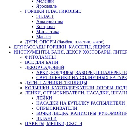
Меленки
Ярославль
ГОРШКИ ПЛАСТИКОВЫЕ
5ПЛАСТ
Альтернатива
Кострома
М-пластика
Марсел
ДУГИ, ОПОРЫ (бамбук, пластик, кокос)
ДЛЯ РАССАДЫ ГОРШКИ, КАССЕТЫ, ЯЩИКИ
ИНСТРУМЕНТЫ, БАНЯ, ДЕКОР, ХОЗТОВАРЫ, ЛИТЕ
ФИТОЛАМПЫ
ВСЕ ДЛЯ БАНИ
ДЕКОР САДОВЫЙ
АРКИ, БОРДЮРЫ, ЗАБОРЫ, ШПАЛЕРЫ, 
СВЕТИЛЬНИКИ НА СОЛНЕЧНЫХ БАТАР
ДУГИ, ПАРНИКИ, ТЕПЛИЦЫ
КОЛЫШКИ, КУСТОДЕРЖАТЕЛИ, ОПОРЫ, ПОД
ЛЕЙКИ, ОПРЫСКИВАТЕЛИ, НАСАДКИ, ШЛАНГ
ЛЕЙКИ
НАСАДКИ НА БУТЫЛКУ, РАСПЫЛИТЕЛИ
ОПРЫСКИВАТЕЛИ
БОЧКИ, ВЕДРА, КАНИСТРЫ, РУКОМОЙН
ШЛАНГИ
ПАКЕТЫ, МЕШКИ, СКОТЧ