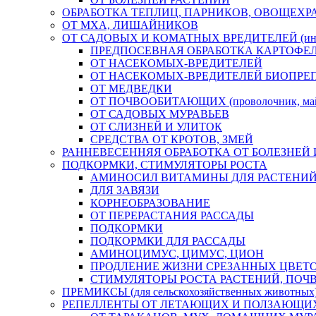
ОБРАБОТКА ТЕПЛИЦ, ПАРНИКОВ, ОВОЩЕХР
ОТ МХА, ЛИШАЙНИКОВ
ОТ САДОВЫХ И КОМАТНЫХ ВРЕДИТЕЛЕЙ (инс
ПРЕДПОСЕВНАЯ ОБРАБОТКА КАРТОФЕ
ОТ НАСЕКОМЫХ-ВРЕДИТЕЛЕЙ
ОТ НАСЕКОМЫХ-ВРЕДИТЕЛЕЙ БИОПРЕ
ОТ МЕДВЕДКИ
ОТ ПОЧВООБИТАЮЩИХ (проволочник, майск
ОТ САДОВЫХ МУРАВЬЕВ
ОТ СЛИЗНЕЙ И УЛИТОК
СРЕДСТВА ОТ КРОТОВ, ЗМЕЙ
РАННЕВЕСЕННЯЯ ОБРАБОТКА ОТ БОЛЕЗНЕЙ 
ПОДКОРМКИ, СТИМУЛЯТОРЫ РОСТА
АМИНОСИЛ ВИТАМИНЫ ДЛЯ РАСТЕНИ
ДЛЯ ЗАВЯЗИ
КОРНЕОБРАЗОВАНИЕ
ОТ ПЕРЕРАСТАНИЯ РАССАДЫ
ПОДКОРМКИ
ПОДКОРМКИ ДЛЯ РАССАДЫ
АМИНОЦИМУС, ЦИМУС, ЦИОН
ПРОДЛЕНИЕ ЖИЗНИ СРЕЗАННЫХ ЦВЕТ
СТИМУЛЯТОРЫ РОСТА РАСТЕНИЙ, ПО
ПРЕМИКСЫ (для сельскохозяйственных животных
РЕПЕЛЛЕНТЫ ОТ ЛЕТАЮЩИХ И ПОЛЗАЮЩИ