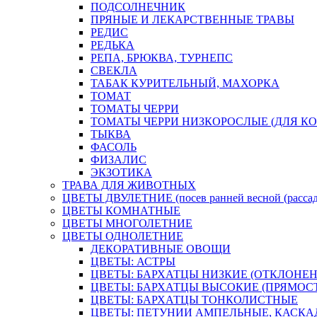
ПОДСОЛНЕЧНИК
ПРЯНЫЕ И ЛЕКАРСТВЕННЫЕ ТРАВЫ
РЕДИС
РЕДЬКА
РЕПА, БРЮКВА, ТУРНЕПС
СВЕКЛА
ТАБАК КУРИТЕЛЬНЫЙ, МАХОРКА
ТОМАТ
ТОМАТЫ ЧЕРРИ
ТОМАТЫ ЧЕРРИ НИЗКОРОСЛЫЕ (ДЛЯ КО
ТЫКВА
ФАСОЛЬ
ФИЗАЛИС
ЭКЗОТИКА
ТРАВА ДЛЯ ЖИВОТНЫХ
ЦВЕТЫ ДВУЛЕТНИЕ (посев ранней весной (рассада
ЦВЕТЫ КОМНАТНЫЕ
ЦВЕТЫ МНОГОЛЕТНИЕ
ЦВЕТЫ ОДНОЛЕТНИЕ
ДЕКОРАТИВНЫЕ ОВОЩИ
ЦВЕТЫ: АСТРЫ
ЦВЕТЫ: БАРХАТЦЫ НИЗКИЕ (ОТКЛОНЕ
ЦВЕТЫ: БАРХАТЦЫ ВЫСОКИЕ (ПРЯМОС
ЦВЕТЫ: БАРХАТЦЫ ТОНКОЛИСТНЫЕ
ЦВЕТЫ: ПЕТУНИИ АМПЕЛЬНЫЕ, КАСКА