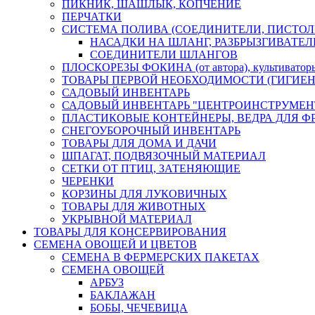
ПИКНИК, ШАШЛЫК, КОПЧЕНИЕ
ПЕРЧАТКИ
СИСТЕМА ПОЛИВА (СОЕДИНИТЕЛИ, ПИСТОЛ
НАСАДКИ НА ШЛАНГ, РАЗБРЫЗГИВАТЕЛ
СОЕДИНИТЕЛИ ШЛАНГОВ
ПЛОСКОРЕЗЫ ФОКИНА (от автора), культиват
ТОВАРЫ ПЕРВОЙ НЕОБХОДИМОСТИ (ГИГИЕН
САДОВЫЙ ИНВЕНТАРЬ
САДОВЫЙ ИНВЕНТАРЬ "ЦЕНТРОИНСТРУМЕН
ПЛАСТИКОВЫЕ КОНТЕЙНЕРЫ, ВЕДРА ДЛЯ Ф
СНЕГОУБОРОЧНЫЙ ИНВЕНТАРЬ
ТОВАРЫ ДЛЯ ДОМА И ДАЧИ
ШПАГАТ, ПОДВЯЗОЧНЫЙ МАТЕРИАЛ
СЕТКИ ОТ ПТИЦ, ЗАТЕНЯЮЩИЕ
ЧЕРЕНКИ
КОРЗИНЫ ДЛЯ ЛУКОВИЧНЫХ
ТОВАРЫ ДЛЯ ЖИВОТНЫХ
УКРЫВНОЙ МАТЕРИАЛ
ТОВАРЫ ДЛЯ КОНСЕРВИРОВАНИЯ
СЕМЕНА ОВОЩЕЙ И ЦВЕТОВ
СЕМЕНА В ФЕРМЕРСКИХ ПАКЕТАХ
СЕМЕНА ОВОЩЕЙ
АРБУЗ
БАКЛАЖАН
БОБЫ, ЧЕЧЕВИЦА