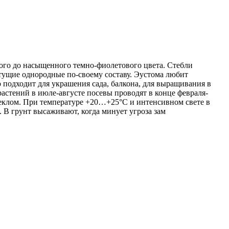
го до насыщенного темно-фиолетового цвета. Стебли
ветущие однородные по-своему составу. Эустома любит
подходит для украшения сада, балкона, для выращивания в
астений в июле-августе посевы проводят в конце февраля-
стеклом. При температуре +20…+25°С и интенсивном свете в
. В грунт высаживают, когда минует угроза зам