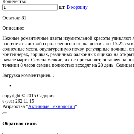
Количество:
шт.
В корзину
Остаток:
81
Описание:
Нежные романтичные цветы изумительной красоты удивляют яр
растения с листвой серо-зеленого оттенка достигают 15-25 см
солнечные места, окультуренную почву, регулярные поливы, о
контейнерах, горшках, различных балконных ящиках на открыты
начале марта. Семена мелкие, их не присыпают, оставляя на 
течении 8 часов семена полностью всходят на 28 день. Сеянцы
Загрузка комментариев...
copyright © 2015 Садория
262 11 15
8 (831)
Разработка "
Активные Технологии
"
Обратная связь