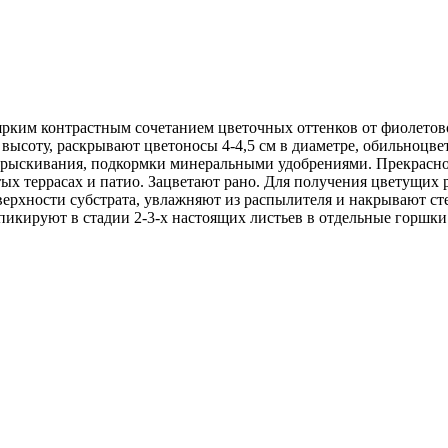
ким контрастным сочетанием цветочных оттенков от фиолетово
 в высоту, раскрывают цветоносы 4-4,5 см в диаметре, обильноц
прыскивания, подкормки минеральными удобрениями. Прекрасно 
х террасах и патио. Зацветают рано. Для получения цветущих р
поверхности субстрата, увлажняют из распылителя и накрывают 
 пикируют в стадии 2-3-х настоящих листьев в отдельные горшки