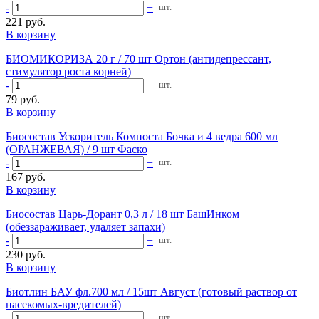
-
+
шт.
221 руб.
В корзину
БИОМИКОРИЗА 20 г / 70 шт Ортон (антидепрессант,
стимулятор роста корней)
-
+
шт.
79 руб.
В корзину
Биосостав Ускоритель Компоста Бочка и 4 ведра 600 мл
(ОРАНЖЕВАЯ) / 9 шт Фаско
-
+
шт.
167 руб.
В корзину
Биосостав Царь-Дорант 0,3 л / 18 шт БашИнком
(обеззараживает, удаляет запахи)
-
+
шт.
230 руб.
В корзину
Биотлин БАУ фл.700 мл / 15шт Август (готовый раствор от
насекомых-вредителей)
-
+
шт.