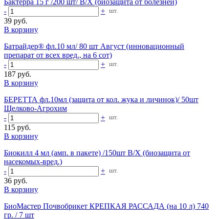
Бактерра 15 г /200 шт/ В/Х (биозащита от болезней)
-
+
шт.
39 руб.
В корзину
Батрайдер® фл.10 мл/ 80 шт Август (инновационный
препарат от всех вред., на 6 сот)
-
+
шт.
187 руб.
В корзину
БЕРЕТТА фл.10мл (защита от кол. жука и личинок)/ 50шт
Щелково-Агрохим
-
+
шт.
115 руб.
В корзину
Биокилл 4 мл (амп. в пакете) /150шт В/Х (биозащита от
насекомых-вред.)
-
+
шт.
36 руб.
В корзину
БиоМастер Почвобрикет КРЕПКАЯ РАССАДА (на 10 л) 740
гр. / 7 шт