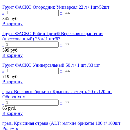
Грунт ФАСКО Огородник Универсал 22 л / 1шт/52шт
-
+
шт.
345 руб.
В корзину
Грунт ФАСКО Робин Грин® Вересковые растения
(прессованный) 25 л/ 1 шт/63
-
+
шт.
599 руб.
В корзину
Грунт ФАСКО Универсальный 50 л / 1 шт /33 шт
-
+
шт.
719 руб.
В корзину
грыз. Восковые брикеты Крысиная смерть 50 г /120 шт
Оборонхим
-
+
шт.
65 руб.
В корзину
грыз. Крысиная отрава (ALT) мягкие брикеты 100 г/ 100шт
Родемос