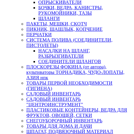
ОПРЫСКИВАТЕЛИ
БОЧКИ, ВЕДРА, КАНИСТРЫ,
РУКОМОЙНИКИ, ТАЗЫ
ШЛАНГИ
ПАКЕТЫ, МЕШКИ, СКОТЧ
ПИКНИК, ШАШЛЫК, КОПЧЕНИЕ
ПЕРЧАТКИ
СИСТЕМА ПОЛИВА (СОЕДИНИТЕЛИ,
ПИСТОЛЕТЫ)
НАСАДКИ НА ШЛАНГ,
РАЗБРЫЗГИВАТЕЛИ
СОЕДИНИТЕЛИ ШЛАНГОВ
ПЛОСКОРЕЗЫ ФОКИНА (от автора),
культиваторы ТОРНАДИКА, ЧУДО-ЛОПАТЫ,
АЗИЯ нпк
ТОВАРЫ ПЕРВОЙ НЕОБХОДИМОСТИ
(ГИГИЕНА)
САДОВЫЙ ИНВЕНТАРЬ
САДОВЫЙ ИНВЕНТАРЬ
"ЦЕНТРОИНСТРУМЕНТ"
ПЛАСТИКОВЫЕ КОНТЕЙНЕРЫ, ВЕДРА ДЛЯ
ФРУКТОВ, ОВОЩЕЙ, СЕТКИ
СНЕГОУБОРОЧНЫЙ ИНВЕНТАРЬ
ТОВАРЫ ДЛЯ ДОМА И ДАЧИ
ШПАГАТ, ПОДВЯЗОЧНЫЙ МАТЕРИАЛ