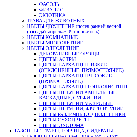
ФАСОЛЬ
ФИЗАЛИС
ЭКЗОТИКА
ТРАВА ДЛЯ ЖИВОТНЫХ
ЦВЕТЫ ДВУЛЕТНИЕ (посев ранней весной
(рассада), апрель-май, июнь-июль)
ЦВЕТЫ КОМНАТНЫЕ
ЦВЕТЫ МНОГОЛЕТНИЕ
ЦВЕТЫ ОДНОЛЕТНИЕ
ДЕКОРАТИВНЫЕ ОВОЩИ
ЦВЕТЫ: АСТРЫ
ЦВЕТЫ: БАРХАТЦЫ НИЗКИЕ
(ОТКЛОНЕННЫЕ, ПРЯМОСТОЯЧИЕ)
ЦВЕТЫ: БАРХАТЦЫ ВЫСОКИЕ
(ПРЯМОСТОЯЧИЕ)
ЦВЕТЫ: БАРХАТЦЫ ТОНКОЛИСТНЫЕ
ЦВЕТЫ: ПЕТУНИИ АМПЕЛЬНЫЕ,
КАСКАДНЫЕ, СУРФИНИИ
ЦВЕТЫ: ПЕТУНИИ МАХРОВЫЕ
ЦВЕТЫ: ПЕТУНИИ, ФРИЛЛИТУНИИ
ЦВЕТЫ РАЗЛИЧНЫЕ ОДНОЛЕТНИКИ
ЦВЕТЫ СУХОЦВЕТЫ
ЦВЕТЫ: ЭУСТОМА
ГАЗОННЫЕ ТРАВЫ, ГОРЧИЦА, СИДЕРАТЫ
ГАЗОН БОЛЬШАЯ ФАСОВКА (от 3-20 кг)