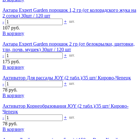
Актара Expert Garden порошок 1,2 гр (от колорадского жука на
2 сотки) 30шт / 120 шт
-
+
шт.
107 руб.
В корзину
Актара Expert Garden порошок 2 гр (от белокрылки, щитовки,
тли, почв. мушек) 30шт / 120 шт
-
+
шт.
175 руб.
В корзину
Активатор Для рассады JOY (2 табл.)/35 шт/ Кирово-Чепецк
-
+
шт.
78 руб.
В корзину
Активатор Корнеобразования JOY (2 табл.)/35 шт/ Кирово-
Чепецк
-
+
шт.
78 руб.
В корзину