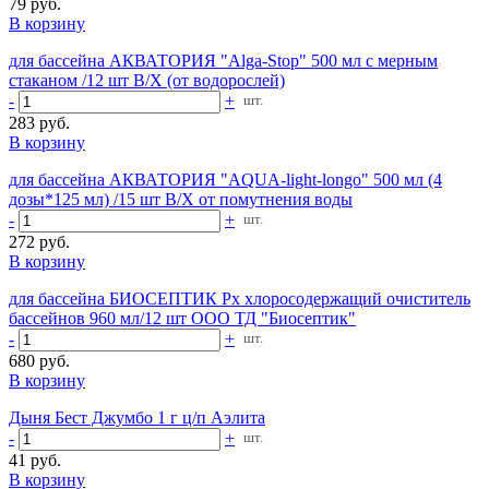
79 руб.
В корзину
для бассейна АКВАТОРИЯ "Alga-Stop" 500 мл с мерным
стаканом /12 шт В/Х (от водорослей)
-
+
шт.
283 руб.
В корзину
для бассейна АКВАТОРИЯ "AQUA-light-longo" 500 мл (4
дозы*125 мл) /15 шт В/Х от помутнения воды
-
+
шт.
272 руб.
В корзину
для бассейна БИОСЕПТИК Рх хлоросодержащий очиститель
бассейнов 960 мл/12 шт ООО ТД "Биосептик"
-
+
шт.
680 руб.
В корзину
Дыня Бест Джумбо 1 г ц/п Аэлита
-
+
шт.
41 руб.
В корзину