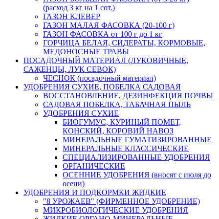
(расход 3 кг на 1 сот.)
ГАЗОН КЛЕВЕР
ГАЗОН МАЛАЯ ФАСОВКА (20-100 г)
ГАЗОН ФАСОВКА от 100 г до 1 кг
ГОРЧИЦА БЕЛАЯ, СИДЕРАТЫ, КОРМОВЫЕ,
МЕДОНОСНЫЕ ТРАВЫ
ПОСАДОЧНЫЙ МАТЕРИАЛ (ЛУКОВИЧНЫЕ,
САЖЕНЦЫ, ЛУК СЕВОК)
ЧЕСНОК (посадочный материал)
УДОБРЕНИЯ СУХИЕ, ПОБЕЛКА САДОВАЯ
ВОССТАНОВЛЕНИЕ, ДЕЗИНФЕКЦИЯ ПОЧВЫ
САДОВАЯ ПОБЕЛКА, ТАБАЧНАЯ ПЫЛЬ
УДОБРЕНИЯ СУХИЕ
БИОГУМУС, КУРИНЫЙ ПОМЕТ,
КОНСКИЙ, КОРОВИЙ НАВОЗ
МИНЕРАЛЬНЫЕ ГУМАТИЗИРОВАННЫЕ
МИНЕРАЛЬНЫЕ КЛАССИЧЕСКИЕ
СПЕЦИАЛИЗИРОВАННЫЕ УДОБРЕНИЯ
ОРГАНИЧЕСКИЕ
ОСЕННИЕ УДОБРЕНИЯ (вносят с июля до
осени)
УДОБРЕНИЯ И ПОДКОРМКИ ЖИДКИЕ
"8 УРОЖАЕВ" (ФИРМЕННОЕ УДОБРЕНИЕ)
МИКРОБИОЛОГИЧЕСКИЕ УДОБРЕНИЯ
ЖИДКИЕ ОРГАНО-МИНЕРАЛЬНЫЕ