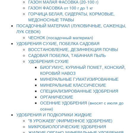
ГАЗОН МАЛАЯ ФАСОВКА (20-100 г)
ГАЗОН ФАСОВКА от 100 г до 1 кг
ГОРЧИЦА БЕЛАЯ, СИДЕРАТЫ, КОРМОВЫЕ,
МЕДОНОСНЫЕ ТРАВЫ
ПОСАДОЧНЫЙ МАТЕРИАЛ (ЛУКОВИЧНЫЕ, САЖЕНЦЫ,
ЛУК СЕВОК)
ЧЕСНОК (посадочный материал)
УДОБРЕНИЯ СУХИЕ, ПОБЕЛКА САДОВАЯ
ВОССТАНОВЛЕНИЕ, ДЕЗИНФЕКЦИЯ ПОЧВЫ
САДОВАЯ ПОБЕЛКА, ТАБАЧНАЯ ПЫЛЬ
УДОБРЕНИЯ СУХИЕ
БИОГУМУС, КУРИНЫЙ ПОМЕТ, КОНСКИЙ,
КОРОВИЙ НАВОЗ
МИНЕРАЛЬНЫЕ ГУМАТИЗИРОВАННЫЕ
МИНЕРАЛЬНЫЕ КЛАССИЧЕСКИЕ
СПЕЦИАЛИЗИРОВАННЫЕ УДОБРЕНИЯ
ОРГАНИЧЕСКИЕ
ОСЕННИЕ УДОБРЕНИЯ (вносят с июля до
осени)
УДОБРЕНИЯ И ПОДКОРМКИ ЖИДКИЕ
"8 УРОЖАЕВ" (ФИРМЕННОЕ УДОБРЕНИЕ)
МИКРОБИОЛОГИЧЕСКИЕ УДОБРЕНИЯ
ЖИДКИЕ ОРГАНО-МИНЕРАЛЬНЫЕ УДОБРЕНИЯ