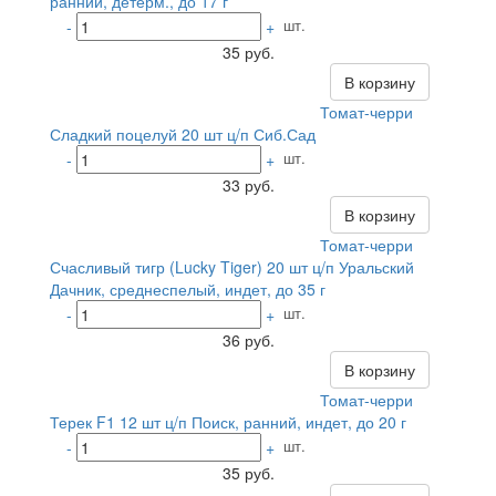
ранний, детерм., до 17 г
шт.
-
+
35 руб.
В корзину
Томат-черри
Сладкий поцелуй 20 шт ц/п Сиб.Сад
шт.
-
+
33 руб.
В корзину
Томат-черри
Счасливый тигр (Lucky Tiger) 20 шт ц/п Уральский
Дачник, среднеспелый, индет, до 35 г
шт.
-
+
36 руб.
В корзину
Томат-черри
Терек F1 12 шт ц/п Поиск, ранний, индет, до 20 г
шт.
-
+
35 руб.