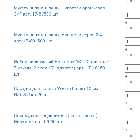
шт.
Муфта (шланг-шланг), Ниватори оранжевая
-
3’4" арт. 17-8 /500 шт
+
шт.
Муфта (шланг-шланг), Ниватори серая 3’4"
-
арт. 17-89 /500 шт
+
шт.
Набор поливочный Ниватори №2 1'2 (пистолет
-
7 режим, 2 соед 1'2, адаптер) арт. 17-18/ 50
шт
+
шт.
Насадка для полива Улитка Гигант 13 см
-
№013 /1шт/25 шт
+
шт.
Переходник-соединитель (шланг-шланг),
-
Ниватори арт.1 /500 шт
+
шт.