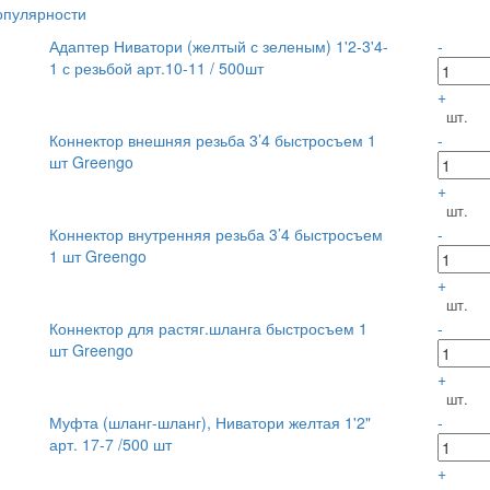
опулярности
Адаптер Ниватори (желтый с зеленым) 1'2-3'4-
-
1 с резьбой арт.10-11 / 500шт
+
шт.
Коннектор внешняя резьба 3’4 быстросъем 1
-
шт Greengo
+
шт.
Коннектор внутренняя резьба 3’4 быстросъем
-
1 шт Greengo
+
шт.
Коннектор для растяг.шланга быстросъем 1
-
шт Greengo
+
шт.
Муфта (шланг-шланг), Ниватори желтая 1'2"
-
арт. 17-7 /500 шт
+