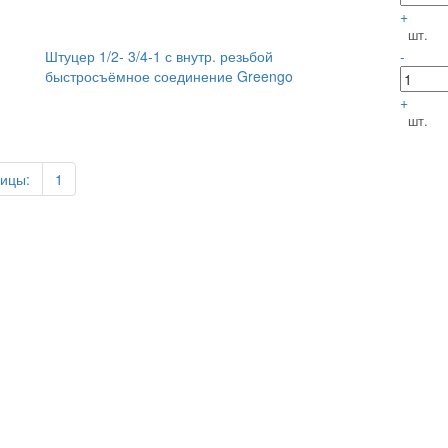
+
шт.
Штуцер 1/2- 3/4-1 с внутр. резьбой
-
быстросъёмное соединение Greengo
+
шт.
ицы:
1