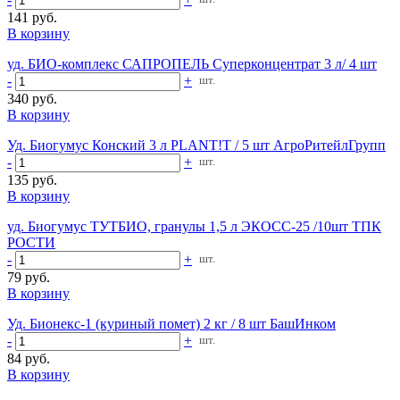
141 руб.
В корзину
уд. БИО-комплекс САПРОПЕЛЬ Суперконцентрат 3 л/ 4 шт
-
+
шт.
340 руб.
В корзину
Уд. Биогумус Конский 3 л PLANT!T / 5 шт АгроРитейлГрупп
-
+
шт.
135 руб.
В корзину
уд. Биогумус ТУТБИО, гранулы 1,5 л ЭКОСС-25 /10шт ТПК
РОСТИ
-
+
шт.
79 руб.
В корзину
Уд. Бионекс-1 (куриный помет) 2 кг / 8 шт БашИнком
-
+
шт.
84 руб.
В корзину