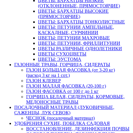
ЦВЕТЫ: БАРХАТЦЫ НИЗКИЕ
(ОТКЛОНЕННЫЕ, ПРЯМОСТОЯЧИЕ)
ЦВЕТЫ: БАРХАТЦЫ ВЫСОКИЕ
(ПРЯМОСТОЯЧИЕ)
ЦВЕТЫ: БАРХАТЦЫ ТОНКОЛИСТНЫЕ
ЦВЕТЫ: ПЕТУНИИ АМПЕЛЬНЫЕ,
КАСКАДНЫЕ, СУРФИНИИ
ЦВЕТЫ: ПЕТУНИИ МАХРОВЫЕ
ЦВЕТЫ: ПЕТУНИИ, ФРИЛЛИТУНИИ
ЦВЕТЫ РАЗЛИЧНЫЕ ОДНОЛЕТНИКИ
ЦВЕТЫ СУХОЦВЕТЫ
ЦВЕТЫ: ЭУСТОМА
ГАЗОННЫЕ ТРАВЫ, ГОРЧИЦА, СИДЕРАТЫ
ГАЗОН БОЛЬШАЯ ФАСОВКА (от 3-20 кг)
(расход 3 кг на 1 сот.)
ГАЗОН КЛЕВЕР
ГАЗОН МАЛАЯ ФАСОВКА (20-100 г)
ГАЗОН ФАСОВКА от 100 г до 1 кг
ГОРЧИЦА БЕЛАЯ, СИДЕРАТЫ, КОРМОВЫЕ,
МЕДОНОСНЫЕ ТРАВЫ
ПОСАДОЧНЫЙ МАТЕРИАЛ (ЛУКОВИЧНЫЕ,
САЖЕНЦЫ, ЛУК СЕВОК)
ЧЕСНОК (посадочный материал)
УДОБРЕНИЯ СУХИЕ, ПОБЕЛКА САДОВАЯ
ВОССТАНОВЛЕНИЕ, ДЕЗИНФЕКЦИЯ ПОЧВЫ