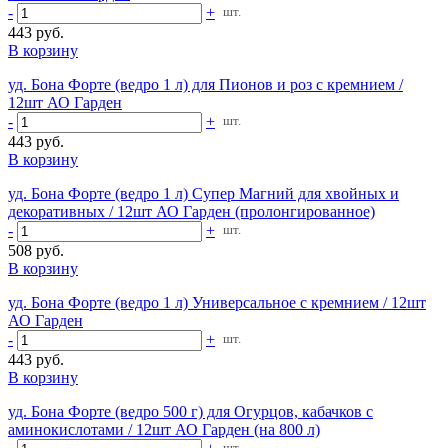
-
+
шт.
443 руб.
В корзину
уд. Бона Форте (ведро 1 л) для Пионов и роз с кремнием /
12шт АО Гарден
-
+
шт.
443 руб.
В корзину
уд. Бона Форте (ведро 1 л) Супер Магний для хвойных и
декоративных / 12шт АО Гарден (пролонгированное)
-
+
шт.
508 руб.
В корзину
уд. Бона Форте (ведро 1 л) Универсальное с кремнием / 12шт
АО Гарден
-
+
шт.
443 руб.
В корзину
уд. Бона Форте (ведро 500 г) для Огурцов, кабачков с
аминокислотами / 12шт АО Гарден (на 800 л)
шт.