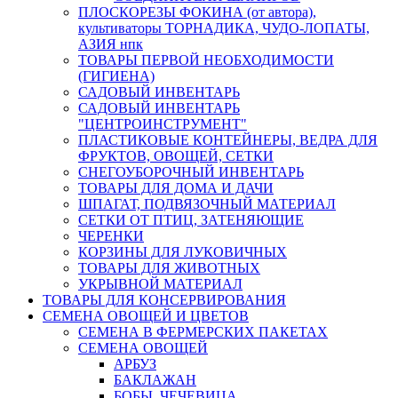
ПЛОСКОРЕЗЫ ФОКИНА (от автора),
культиваторы ТОРНАДИКА, ЧУДО-ЛОПАТЫ,
АЗИЯ нпк
ТОВАРЫ ПЕРВОЙ НЕОБХОДИМОСТИ
(ГИГИЕНА)
САДОВЫЙ ИНВЕНТАРЬ
САДОВЫЙ ИНВЕНТАРЬ
"ЦЕНТРОИНСТРУМЕНТ"
ПЛАСТИКОВЫЕ КОНТЕЙНЕРЫ, ВЕДРА ДЛЯ
ФРУКТОВ, ОВОЩЕЙ, СЕТКИ
СНЕГОУБОРОЧНЫЙ ИНВЕНТАРЬ
ТОВАРЫ ДЛЯ ДОМА И ДАЧИ
ШПАГАТ, ПОДВЯЗОЧНЫЙ МАТЕРИАЛ
СЕТКИ ОТ ПТИЦ, ЗАТЕНЯЮЩИЕ
ЧЕРЕНКИ
КОРЗИНЫ ДЛЯ ЛУКОВИЧНЫХ
ТОВАРЫ ДЛЯ ЖИВОТНЫХ
УКРЫВНОЙ МАТЕРИАЛ
ТОВАРЫ ДЛЯ КОНСЕРВИРОВАНИЯ
СЕМЕНА ОВОЩЕЙ И ЦВЕТОВ
СЕМЕНА В ФЕРМЕРСКИХ ПАКЕТАХ
СЕМЕНА ОВОЩЕЙ
АРБУЗ
БАКЛАЖАН
БОБЫ, ЧЕЧЕВИЦА