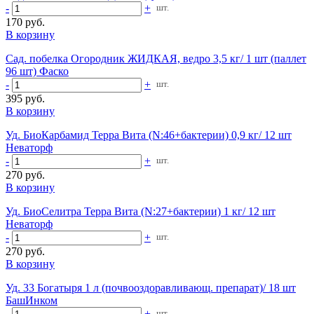
-
+
шт.
170 руб.
В корзину
Сад. побелка Огородник ЖИДКАЯ, ведро 3,5 кг/ 1 шт (паллет
96 шт) Фаско
-
+
шт.
395 руб.
В корзину
Уд. БиоКарбамид Терра Вита (N:46+бактерии) 0,9 кг/ 12 шт
Неваторф
-
+
шт.
270 руб.
В корзину
Уд. БиоСелитра Терра Вита (N:27+бактерии) 1 кг/ 12 шт
Неваторф
-
+
шт.
270 руб.
В корзину
Уд. 33 Богатыря 1 л (почвооздоравливающ. препарат)/ 18 шт
БашИнком
-
+
шт.