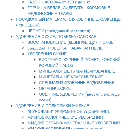
ГАЗОН ФАСОВКА от 100 г до 1 кг
ГОРЧИЦА БЕЛАЯ, СИДЕРАТЫ, КОРМОВЫЕ,
МЕДОНОСНЫЕ ТРАВЫ
ПОСАДОЧНЫЙ МАТЕРИАЛ (ЛУКОВИЧНЫЕ, САЖЕНЦЫ,
ЛУК СЕВОК)
ЧЕСНОК (посадочный материал)
УДОБРЕНИЯ СУХИЕ, ПОБЕЛКА САДОВАЯ
ВОССТАНОВЛЕНИЕ, ДЕЗИНФЕКЦИЯ ПОЧВЫ
САДОВАЯ ПОБЕЛКА, ТАБАЧНАЯ ПЫЛЬ
УДОБРЕНИЯ СУХИЕ
БИОГУМУС, КУРИНЫЙ ПОМЕТ, КОНСКИЙ,
КОРОВИЙ НАВОЗ
МИНЕРАЛЬНЫЕ ГУМАТИЗИРОВАННЫЕ
МИНЕРАЛЬНЫЕ КЛАССИЧЕСКИЕ
СПЕЦИАЛИЗИРОВАННЫЕ УДОБРЕНИЯ
ОРГАНИЧЕСКИЕ
ОСЕННИЕ УДОБРЕНИЯ (вносят с июля до
осени)
УДОБРЕНИЯ И ПОДКОРМКИ ЖИДКИЕ
"8 УРОЖАЕВ" (ФИРМЕННОЕ УДОБРЕНИЕ)
МИКРОБИОЛОГИЧЕСКИЕ УДОБРЕНИЯ
ЖИДКИЕ ОРГАНО-МИНЕРАЛЬНЫЕ УДОБРЕНИЯ
ЖИДКИЕ УДОБРЕНИЯ (в ассортименте)