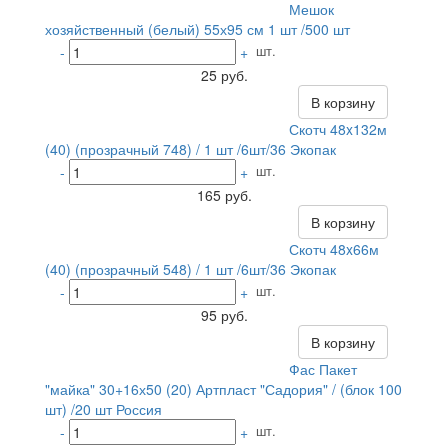
Мешок
хозяйственный (белый) 55х95 см 1 шт /500 шт
шт.
-
+
25 руб.
В корзину
Скотч 48x132м
(40) (прозрачный 748) / 1 шт /6шт/36 Экопак
шт.
-
+
165 руб.
В корзину
Скотч 48x66м
(40) (прозрачный 548) / 1 шт /6шт/36 Экопак
шт.
-
+
95 руб.
В корзину
Фас Пакет
"майка" 30+16х50 (20) Артпласт "Садория" / (блок 100
шт) /20 шт Россия
шт.
-
+