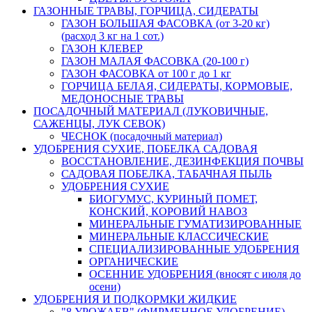
ГАЗОННЫЕ ТРАВЫ, ГОРЧИЦА, СИДЕРАТЫ
ГАЗОН БОЛЬШАЯ ФАСОВКА (от 3-20 кг)
(расход 3 кг на 1 сот.)
ГАЗОН КЛЕВЕР
ГАЗОН МАЛАЯ ФАСОВКА (20-100 г)
ГАЗОН ФАСОВКА от 100 г до 1 кг
ГОРЧИЦА БЕЛАЯ, СИДЕРАТЫ, КОРМОВЫЕ,
МЕДОНОСНЫЕ ТРАВЫ
ПОСАДОЧНЫЙ МАТЕРИАЛ (ЛУКОВИЧНЫЕ,
САЖЕНЦЫ, ЛУК СЕВОК)
ЧЕСНОК (посадочный материал)
УДОБРЕНИЯ СУХИЕ, ПОБЕЛКА САДОВАЯ
ВОССТАНОВЛЕНИЕ, ДЕЗИНФЕКЦИЯ ПОЧВЫ
САДОВАЯ ПОБЕЛКА, ТАБАЧНАЯ ПЫЛЬ
УДОБРЕНИЯ СУХИЕ
БИОГУМУС, КУРИНЫЙ ПОМЕТ,
КОНСКИЙ, КОРОВИЙ НАВОЗ
МИНЕРАЛЬНЫЕ ГУМАТИЗИРОВАННЫЕ
МИНЕРАЛЬНЫЕ КЛАССИЧЕСКИЕ
СПЕЦИАЛИЗИРОВАННЫЕ УДОБРЕНИЯ
ОРГАНИЧЕСКИЕ
ОСЕННИЕ УДОБРЕНИЯ (вносят с июля до
осени)
УДОБРЕНИЯ И ПОДКОРМКИ ЖИДКИЕ
"8 УРОЖАЕВ" (ФИРМЕННОЕ УДОБРЕНИЕ)