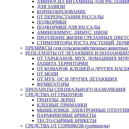
АМИНОСИЛ ВИТАМИНЫ ДЛЯ РАСТЕНИ
ДЛЯ ЗАВЯЗИ
КОРНЕОБРАЗОВАНИЕ
ОТ ПЕРЕРАСТАНИЯ РАССАДЫ
ПОДКОРМКИ
ПОДКОРМКИ ДЛЯ РАССАДЫ
АМИНОЦИМУС, ЦИМУС, ЦИОН
ПРОДЛЕНИЕ ЖИЗНИ СРЕЗАННЫХ ЦВЕТ
СТИМУЛЯТОРЫ РОСТА РАСТЕНИЙ, ПО
ПРЕМИКСЫ (для сельскохозяйственных животных
РЕПЕЛЛЕНТЫ ОТ ЛЕТАЮЩИХ И ПОЛЗАЮЩИ
ОТ ТАРАКАНОВ, МУХ, ДОМАШНИХ МУРА
ЗАЩИТА ТЕРРИТОРИИ
ОТ КОМАРОВ, КЛЕЩЕЙ и ДРУГИХ НАС
ОТ МОЛИ
ОТ МУХ, ОС И ДРУГИХ ЛЕТАЮЩИХ
ФУМИГАТОРЫ
ПРЕПАРАТЫ СПЕЦИАЛЬНОГО НАЗНАЧЕНИЯ
СРЕДСТВА ОТ ГРЫЗУНОВ
ГРАНУЛЫ, ЗЕРНО
КЛЕЕВЫЕ ПРИМАНКИ
МЫШЕЛОВКИ, ЭЛЕКТРОННЫЕ ОТПУГИ
ПАРАФИНОВЫЕ БРИКЕТЫ
ТЕСТО-СЫРНЫЕ БРИКЕТЫ
СРЕДСТВА ОТ СОРНЯКОВ (гербициды)