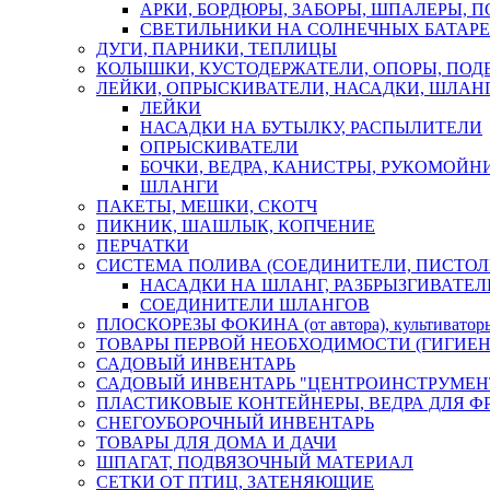
АРКИ, БОРДЮРЫ, ЗАБОРЫ, ШПАЛЕРЫ, 
СВЕТИЛЬНИКИ НА СОЛНЕЧНЫХ БАТАР
ДУГИ, ПАРНИКИ, ТЕПЛИЦЫ
КОЛЫШКИ, КУСТОДЕРЖАТЕЛИ, ОПОРЫ, ПОД
ЛЕЙКИ, ОПРЫСКИВАТЕЛИ, НАСАДКИ, ШЛАНГ
ЛЕЙКИ
НАСАДКИ НА БУТЫЛКУ, РАСПЫЛИТЕЛИ
ОПРЫСКИВАТЕЛИ
БОЧКИ, ВЕДРА, КАНИСТРЫ, РУКОМОЙН
ШЛАНГИ
ПАКЕТЫ, МЕШКИ, СКОТЧ
ПИКНИК, ШАШЛЫК, КОПЧЕНИЕ
ПЕРЧАТКИ
СИСТЕМА ПОЛИВА (СОЕДИНИТЕЛИ, ПИСТОЛ
НАСАДКИ НА ШЛАНГ, РАЗБРЫЗГИВАТЕЛ
СОЕДИНИТЕЛИ ШЛАНГОВ
ПЛОСКОРЕЗЫ ФОКИНА (от автора), культиват
ТОВАРЫ ПЕРВОЙ НЕОБХОДИМОСТИ (ГИГИЕН
САДОВЫЙ ИНВЕНТАРЬ
САДОВЫЙ ИНВЕНТАРЬ "ЦЕНТРОИНСТРУМЕН
ПЛАСТИКОВЫЕ КОНТЕЙНЕРЫ, ВЕДРА ДЛЯ Ф
СНЕГОУБОРОЧНЫЙ ИНВЕНТАРЬ
ТОВАРЫ ДЛЯ ДОМА И ДАЧИ
ШПАГАТ, ПОДВЯЗОЧНЫЙ МАТЕРИАЛ
СЕТКИ ОТ ПТИЦ, ЗАТЕНЯЮЩИЕ