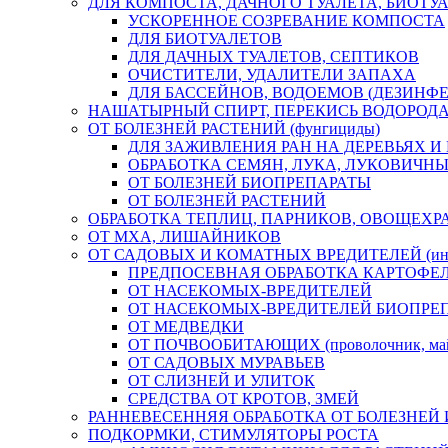
ДЛЯ КОМПОСТА, ДАЧНОГО ТУАЛЕТА, БИОТУ
УСКОРЕННОЕ СОЗРЕВАНИЕ КОМПОСТА
ДЛЯ БИОТУАЛЕТОВ
ДЛЯ ДАЧНЫХ ТУАЛЕТОВ, СЕПТИКОВ
ОЧИСТИТЕЛИ, УДАЛИТЕЛИ ЗАПАХА
ДЛЯ БАССЕЙНОВ, ВОДОЕМОВ (ДЕЗИНФ
НАШАТЫРНЫЙ СПИРТ, ПЕРЕКИСЬ ВОДОРОД
ОТ БОЛЕЗНЕЙ РАСТЕНИЙ (фунгициды)
ДЛЯ ЗАЖИВЛЕНИЯ РАН НА ДЕРЕВЬЯХ И
ОБРАБОТКА СЕМЯН, ЛУКА, ЛУКОВИЧНЫ
ОТ БОЛЕЗНЕЙ БИОПРЕПАРАТЫ
ОТ БОЛЕЗНЕЙ РАСТЕНИЙ
ОБРАБОТКА ТЕПЛИЦ, ПАРНИКОВ, ОВОЩЕХР
ОТ МХА, ЛИШАЙНИКОВ
ОТ САДОВЫХ И КОМАТНЫХ ВРЕДИТЕЛЕЙ (инс
ПРЕДПОСЕВНАЯ ОБРАБОТКА КАРТОФЕ
ОТ НАСЕКОМЫХ-ВРЕДИТЕЛЕЙ
ОТ НАСЕКОМЫХ-ВРЕДИТЕЛЕЙ БИОПРЕ
ОТ МЕДВЕДКИ
ОТ ПОЧВООБИТАЮЩИХ (проволочник, майск
ОТ САДОВЫХ МУРАВЬЕВ
ОТ СЛИЗНЕЙ И УЛИТОК
СРЕДСТВА ОТ КРОТОВ, ЗМЕЙ
РАННЕВЕСЕННЯЯ ОБРАБОТКА ОТ БОЛЕЗНЕЙ 
ПОДКОРМКИ, СТИМУЛЯТОРЫ РОСТА