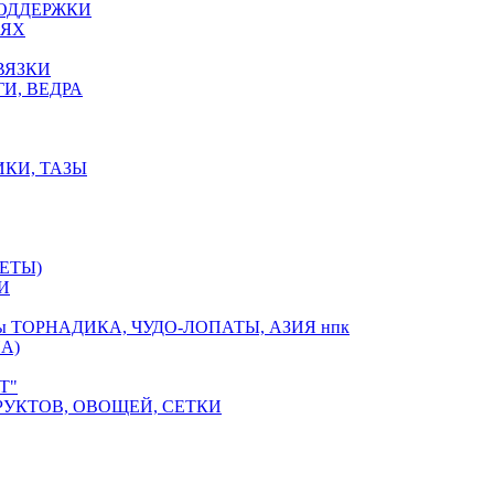
ПОДДЕРЖКИ
ЕЯХ
ВЯЗКИ
И, ВЕДРА
ИКИ, ТАЗЫ
ЕТЫ)
И
оры ТОРНАДИКА, ЧУДО-ЛОПАТЫ, АЗИЯ нпк
А)
Т"
РУКТОВ, ОВОЩЕЙ, СЕТКИ