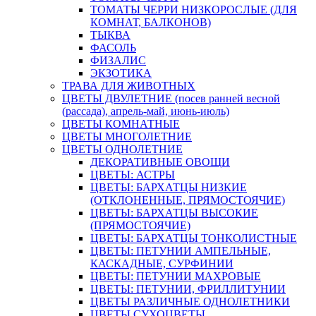
ТОМАТЫ ЧЕРРИ НИЗКОРОСЛЫЕ (ДЛЯ
КОМНАТ, БАЛКОНОВ)
ТЫКВА
ФАСОЛЬ
ФИЗАЛИС
ЭКЗОТИКА
ТРАВА ДЛЯ ЖИВОТНЫХ
ЦВЕТЫ ДВУЛЕТНИЕ (посев ранней весной
(рассада), апрель-май, июнь-июль)
ЦВЕТЫ КОМНАТНЫЕ
ЦВЕТЫ МНОГОЛЕТНИЕ
ЦВЕТЫ ОДНОЛЕТНИЕ
ДЕКОРАТИВНЫЕ ОВОЩИ
ЦВЕТЫ: АСТРЫ
ЦВЕТЫ: БАРХАТЦЫ НИЗКИЕ
(ОТКЛОНЕННЫЕ, ПРЯМОСТОЯЧИЕ)
ЦВЕТЫ: БАРХАТЦЫ ВЫСОКИЕ
(ПРЯМОСТОЯЧИЕ)
ЦВЕТЫ: БАРХАТЦЫ ТОНКОЛИСТНЫЕ
ЦВЕТЫ: ПЕТУНИИ АМПЕЛЬНЫЕ,
КАСКАДНЫЕ, СУРФИНИИ
ЦВЕТЫ: ПЕТУНИИ МАХРОВЫЕ
ЦВЕТЫ: ПЕТУНИИ, ФРИЛЛИТУНИИ
ЦВЕТЫ РАЗЛИЧНЫЕ ОДНОЛЕТНИКИ
ЦВЕТЫ СУХОЦВЕТЫ