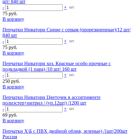
шт/ 840 шт
-
+
шт.
75 руб.
В корзину
Перчатки Ниватори Синие с серым (прорезиненные)/12 шт/
840 шт
-
+
шт.
75 руб.
В корзину
Перчатки Ниватори хоз. Красные особо прочные с
подкладкой (1 пара) /10 шт/ 160 шт
-
+
шт.
250 руб.
В корзину
Перчатки Ниватори Цветочек в ассортименте
полиэстер+нитрил / (уп.12шт) /1200 шт
-
+
шт.
69 руб.
В корзину
Перчатки Х\Б с ПВХ двойной облив, зеленые) /1шт/200шт
Россия