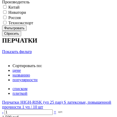
Производитель
Китай
Ниватори
Россия
Техноэкспорт
ПЕРЧАТКИ
Показать фильтр
Сортировать по:
цене
названию
популярности
списком
плиткой
Перчатки HIGH-RISK (уп 25 пар) S латексные, повышенной
прочности 1 уп / 10 шт
-
+
шт.