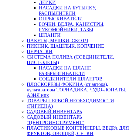
ЛЕЙКИ
НАСАДКИ НА БУТЫЛКУ,
РАСПЫЛИТЕЛИ
ОПРЫСКИВАТЕЛИ
БОЧКИ, ВЕДРА, КАНИСТРЫ,
РУКОМОЙНИКИ, ТАЗЫ
ШЛАНГИ
ПАКЕТЫ, МЕШКИ, СКОТЧ
ПИКНИК, ШАШЛЫК, КОПЧЕНИЕ
ПЕРЧАТКИ
СИСТЕМА ПОЛИВА (СОЕДИНИТЕЛИ,
ПИСТОЛЕТЫ)
НАСАДКИ НА ШЛАНГ,
РАЗБРЫЗГИВАТЕЛИ
СОЕДИНИТЕЛИ ШЛАНГОВ
ПЛОСКОРЕЗЫ ФОКИНА (от автора),
культиваторы ТОРНАДИКА, ЧУДО-ЛОПАТЫ,
АЗИЯ нпк
ТОВАРЫ ПЕРВОЙ НЕОБХОДИМОСТИ
(ГИГИЕНА)
САДОВЫЙ ИНВЕНТАРЬ
САДОВЫЙ ИНВЕНТАРЬ
"ЦЕНТРОИНСТРУМЕНТ"
ПЛАСТИКОВЫЕ КОНТЕЙНЕРЫ, ВЕДРА ДЛЯ
ФРУКТОВ, ОВОЩЕЙ, СЕТКИ