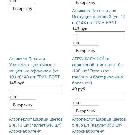
+
шт
В корзину
В корзину
Агрикола Палочки для
Цветущих растений (уп. 10
шт)/ 48 шт ГРИН БЭЛТ
143 руб.
-
+
шт
В корзину
Агрикола Палочки
АГРО-КАЛЬЦИЙ от
Универсал цветочные с
вершинной гнили пак.10 г
защитным эффектом (уп.
/100 шт "Ортон (от
10 шт)/ 48 шт ГРИН БЭЛТ
грибных и бактериальных
145 руб.
болезней)
49 руб.
-
-
+
шт
+
шт
В корзину
В корзину
Агроперлит Царица цветов
Агроперлит Царица цветов
2 л /10 шт (паллет 840 шт)
5 л /5 шт (паллет 300 шт)
Агроснабритейл
Агроснабритейл