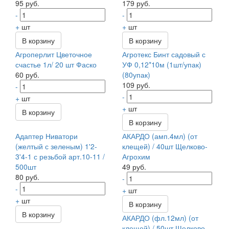
95 руб.
179 руб.
-
-
+
шт
+
шт
В корзину
В корзину
Агроперлит Цветочное
Агротекс Бинт садовый с
счастье 1л/ 20 шт Фаско
УФ 0,12*10м (1шт/упак)
60 руб.
(80упак)
109 руб.
-
-
+
шт
+
шт
В корзину
В корзину
Адаптер Ниватори
АКАРДО (амп.4мл) (от
(желтый с зеленым) 1'2-
клещей) / 40шт Щелково-
3'4-1 с резьбой арт.10-11 /
Агрохим
500шт
49 руб.
80 руб.
-
-
+
шт
+
шт
В корзину
В корзину
АКАРДО (фл.12мл) (от
клещей) / 50шт Щелково-